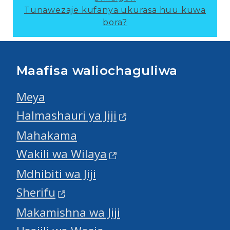
Tunawezaje kufanya ukurasa huu kuwa
bora?
Maafisa waliochaguliwa
Meya
Halmashauri ya Jiji
Mahakama
Wakili wa Wilaya
Mdhibiti wa Jiji
Sherifu
Makamishna wa Jiji