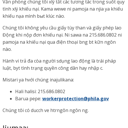
Văn phòng chúng tôi xlý tất các tương tác trong suốt quy
tình xlý khiếu nại. Kama wewe ni pamoja na njia ya khiếu
khiếu nạa mình bыt klúc nào.
Chúng tôi không yêu cầu giấy tùy than và giấy phép lao
Động khi nộp đơn khiếu nại. Ni sawa na 215.686.0802 ni
pamoja na khiếu nại qua điện thoại bng bt kữn ngôn
nào.
Hành vi trả đa còa người sdụng lao động là trái pháp
luật, byt tình trạng quyền công dân hay nhập c.
Mistari ya hvới chúng inajulikana:
Hali halisi: 215.686.0802
Barua pepe:
workerprotection@phila.gov
Chúng tôi có ducch ve htrngôn ngôn ng.
Ijumaa: