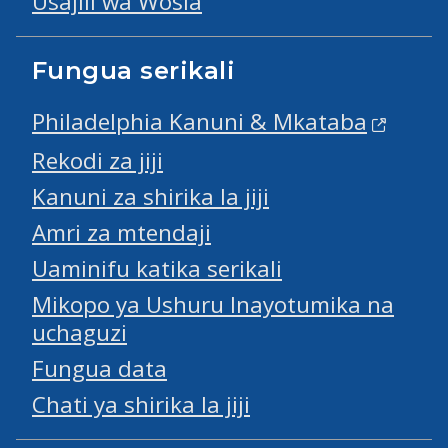
Usajili wa Wosia
Fungua serikali
Philadelphia Kanuni & Mkataba
Rekodi za jiji
Kanuni za shirika la jiji
Amri za mtendaji
Uaminifu katika serikali
Mikopo ya Ushuru Inayotumika na
uchaguzi
Fungua data
Chati ya shirika la jiji