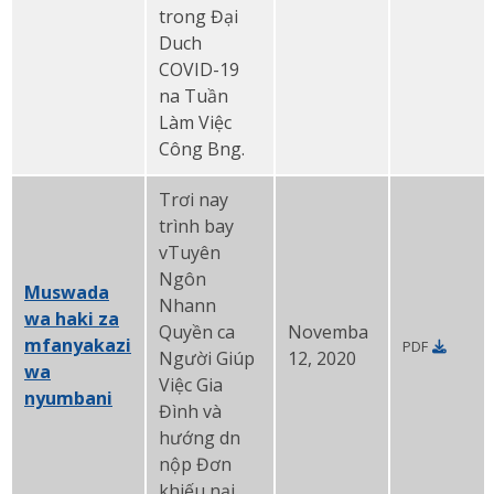
trong Đại
Duch
COVID-19
na Tuần
Làm Việc
Công Bng.
Trơi nay
trình bay
vTuyên
Ngôn
Muswada
Nhann
wa haki za
Quyền ca
Novemba
mfanyakazi
PDF
Người Giúp
12, 2020
wa
Việc Gia
nyumbani
PDF
Đình và
hướng dn
nộp Đơn
khiếu nại.