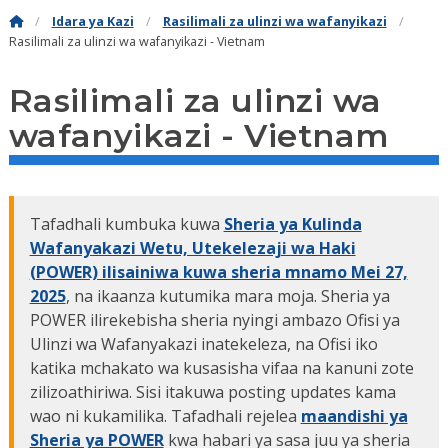
Idara ya Kazi
Rasilimali za ulinzi wa wafanyikazi
Rasilimali za ulinzi wa wafanyikazi - Vietnam
Rasilimali za ulinzi wa
wafanyikazi - Vietnam
Tafadhali kumbuka kuwa
Sheria ya Kulinda
Wafanyakazi Wetu, Utekelezaji wa Haki
(POWER) ilisainiwa kuwa sheria mnamo Mei 27,
2025
, na ikaanza kutumika mara moja. Sheria ya
POWER ilirekebisha sheria nyingi ambazo Ofisi ya
Ulinzi wa Wafanyakazi inatekeleza, na Ofisi iko
katika mchakato wa kusasisha vifaa na kanuni zote
zilizoathiriwa. Sisi itakuwa posting updates kama
wao ni kukamilika. Tafadhali rejelea
maandishi ya
Sheria ya POWER
kwa habari ya sasa juu ya sheria