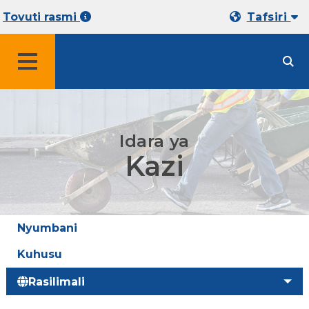
Tovuti rasmi
Tafsiri
MENYU
Idara ya
Kazi
Nyumbani
Kuhusu
Rasilimali