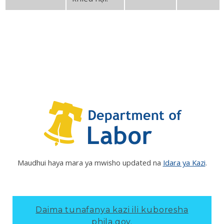
Maudhui haya mara ya mwisho updated na
Idara ya Kazi
.
Daima tunafanya kazi ili kuboresha
phila.gov.