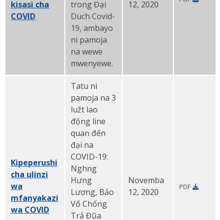
kisasi cha
trong Đại
12, 2020
COVID
PDF
Duch Covid-
19, ambayo
ni pamoja
na wewe
mwenyewe.
Tatu ni
pamoja na 3
lužt lao
động line
quan đến
đại na
COVID-19:
Kipeperushi
Nghng
cha ulinzi
Hưng
Novemba
wa
PDF
Lương, Bảo
12, 2020
mfanyakazi
Vố Chống
wa COVID
PDF
Trả Đũa