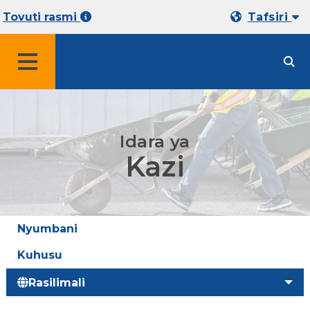
Tovuti rasmi
Tafsiri
MENYU
Idara ya
Kazi
Nyumbani
Kuhusu
Rasilimali