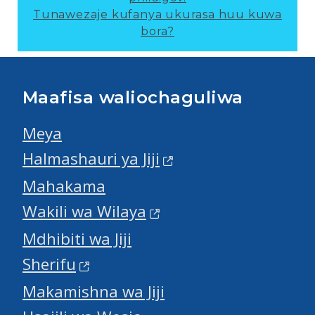
Tunawezaje kufanya ukurasa huu kuwa
bora?
Maafisa waliochaguliwa
Meya
Halmashauri ya Jiji
Mahakama
Wakili wa Wilaya
Mdhibiti wa Jiji
Sherifu
Makamishna wa Jiji