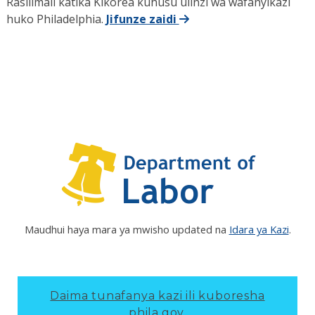
Rasilimali katika Kikorea kuhusu ulinzi wa wafanyikazi
huko Philadelphia.
Jifunze zaidi
Maudhui haya mara ya mwisho updated na
Idara ya Kazi
.
Daima tunafanya kazi ili kuboresha
phila.gov.