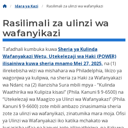
Idara ya Kazi
Rasilimali za ulinzi wa wafanyikazi
Rasilimali za ulinzi wa
wafanyikazi
Tafadhali kumbuka kuwa
Sheria ya Kulinda
Wafanyakazi Wetu, Utekelezaji wa Haki (POWER)
ilisainiwa kuwa sheria mnamo Mei 27, 2025,
na (1)
ilirekebisha wizi wa mishahara wa Philadelphia, likizo ya
wagonjwa ya kulipwa, na sheria za Haki za Wafanyakazi
wa Ndani; na (2) ilianzisha Sura mbili mpya - “Kulinda
Waathirika wa Kulipiza kisasi” (Phila. Kanuni § 9-6500) na
“Utekelezaji wa Maagizo ya Ulinzi wa Wafanyakazi” (Phila.
Kanuni § 9-6600) zote mbili ambazo zinasimamia sheria
zote za ulinzi wa wafanyikazi, zinatumika mara moja. Ofisi
ya Ulinzi wa Wafanyakazi iko katika mchakato wa
kusasisha vifaa na kanuni zote zilizoathiriwa, na itakuwa