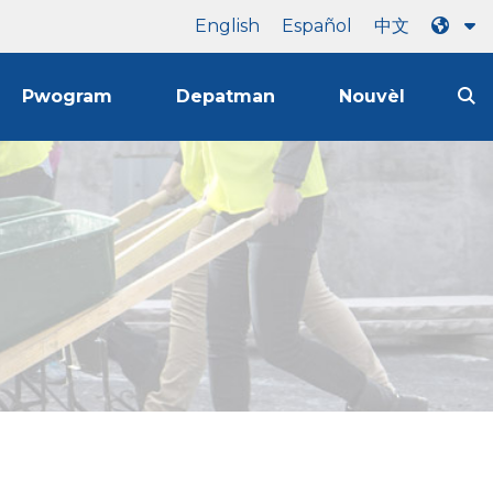
English
Español
中文
Pwogram
Depatman
Nouvèl