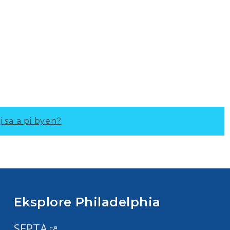
j sa a pi byen?
Eksplore Philadelphia
SEPTA