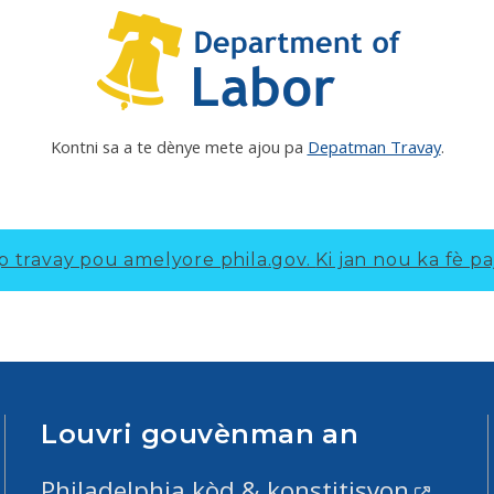
Kontni sa a te dènye mete ajou pa
Depatman Travay
.
p travay pou amelyore phila.gov.
Ki jan nou ka fè pa
Louvri gouvènman an
Philadelphia kòd & konstitisyon