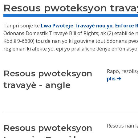
Resous pwoteksyon trava
Tanpri sonje ke
Lwa Pwoteje Travayè nou yo, Enforce R
Òdonans Domestik Travayè Bill of Rights; ak (2) etabli de
Kòd § 9-6600) tou de nan yo ki gouvène tout òdonans pw
règleman ki afekte yo, epi yo pral afiche dènye enfòmasyo
Rapò, rezoli
Resous pwoteksyon
plis
travayè - angle
Resous nan l
Resous pwoteksyon