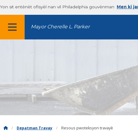
Yon sit entènèt ofisyèl nan vil Philadelphia gouvènman
Men ki j
Mayor Cherelle L. Parker
MENU
Depatman Travay
Resous pwoteksyon travayè