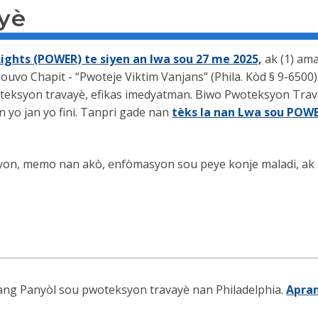
yè
ights (POWER) te siyen an lwa sou 27 me 2025,
ak (1) ama
 nouvo Chapit - “Pwoteje Viktim Vanjans” (Phila. Kòd § 9-6
oteksyon travayè, efikas imedyatman. Biwo Pwoteksyon Trav
n yo jan yo fini. Tanpri gade nan
tèks la nan Lwa sou POW
syon, memo nan akò, enfòmasyon sou peye konje maladi, ak l
ang Panyòl sou pwoteksyon travayè nan Philadelphia.
Apran