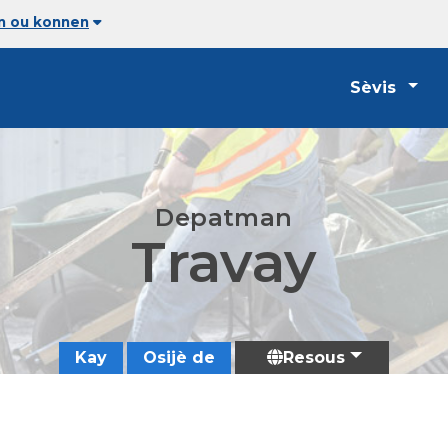
an ou konnen
Sèvis
Depatman
Travay
Kay
Osijè de
Resous