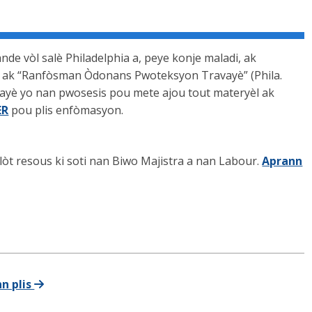
nde vòl salè Philadelphia a, peye konje maladi, ak
500) ak “Ranfòsman Òdonans Pwoteksyon Travayè” (Phila.
ayè yo nan pwosesis pou mete ajou tout materyèl ak
ER
pou plis enfòmasyon.
òt resous ki soti nan Biwo Majistra a nan Labour.
Aprann
n plis