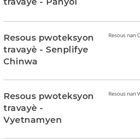
travayè - Panyòl
Resous nan C
Resous pwoteksyon
travayè - Senplifye
Chinwa
Resous nan V
Resous pwoteksyon
travayè -
Vyetnamyen