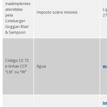
inadimplentes
atendidas
Li
Imposto sobre imóveis
pela
27
Linebarger
Goggan Blair
& Sampson
Código CE 72
e linhas CCP
Água
w
“LN” ou “W”
In