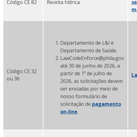
Código CE 82
Receita hídrica
se
ma
Departamento de L&I e
Departamento de Saúde.
LawCodeEnforce@phila.gov
até 30 de junho de 2026, a
Código CE 32
partir de 1º de julho de
L
ou 36
2026, as solicitações devem
ser enviadas por meio de
nosso formulário de
solicitação de
pagamento
on-line
.