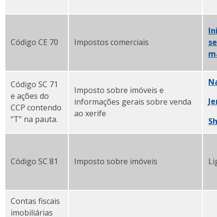
In
Código CE 70
Impostos comerciais
se
ma
Na
Código SC 71
Imposto sobre imóveis e
e ações do
Je
informações gerais sobre venda
CCP contendo
ao xerife
“T” na pauta.
Sh
Código SC 81
Imposto sobre imóveis
Li
Contas fiscais
imobiliárias