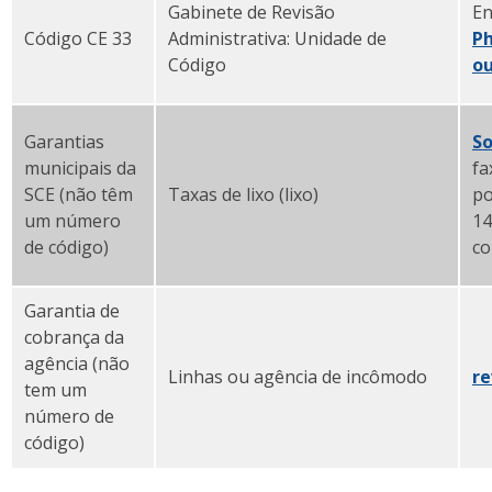
Gabinete de Revisão
En
Código CE 33
Administrativa: Unidade de
Ph
Código
ou
Garantias
So
municipais da
fa
SCE (não têm
Taxas de lixo (lixo)
po
um número
14
de código)
co
Garantia de
cobrança da
agência (não
Linhas ou agência de incômodo
r
tem um
número de
código)