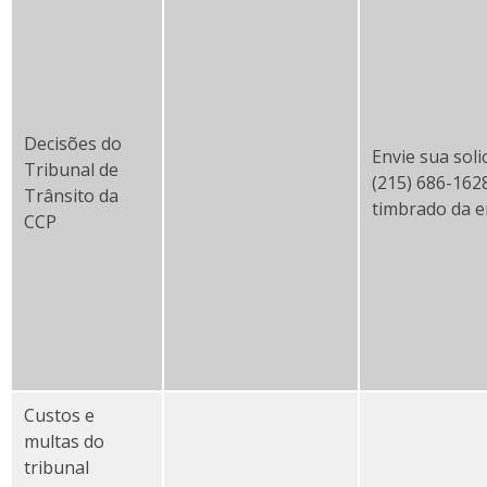
Decisões do
Envie sua soli
Tribunal de
(215) 686-162
Trânsito da
timbrado da 
CCP
Custos e
multas do
tribunal