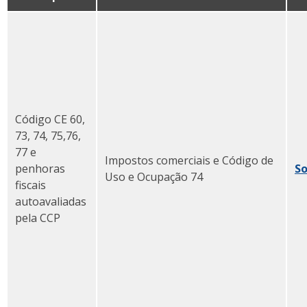
Código CE 60,
73, 74, 75,76,
77 e
Impostos comerciais e Código de
penhoras
So
Uso e Ocupação 74
fiscais
autoavaliadas
pela CCP