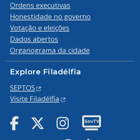
Ordens executivas
Honestidade no governo
Votação e eleições
Dados abertos
Organograma da cidade
Explore Filadélfia
SEPTOS
Visite Filadélfia
Facebook
Twitter
Instagram
GovTV