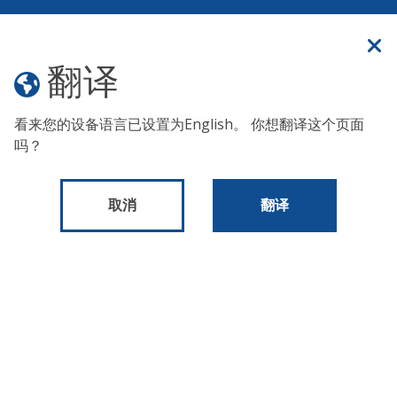
官方网站
翻译
翻译
菜单
看来您的设备语言已设置为
English
。 你想翻译这个页面
由于气温极高，无家可归者服务办公室宣布了
《红色警
吗？
报》。 要为在户外生活或睡觉的人寻求帮助，请拨打纽约市
全天候无家可归者街头外联热线：
(215) 232-1984
。
取消
翻译
事件
2026年1月1日星期四-12月31日星期四