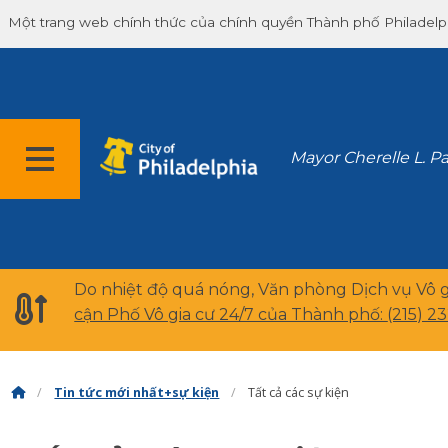
Một trang web chính thức của chính quyền Thành phố Philadelp
Mayor Cherelle L. P
Do nhiệt độ quá nóng, Văn phòng Dịch vụ Vô 
cận Phố Vô gia cư 24/7 của Thành phố:
(215) 2
Tin tức mới nhất+sự kiện
Tất cả các sự kiện