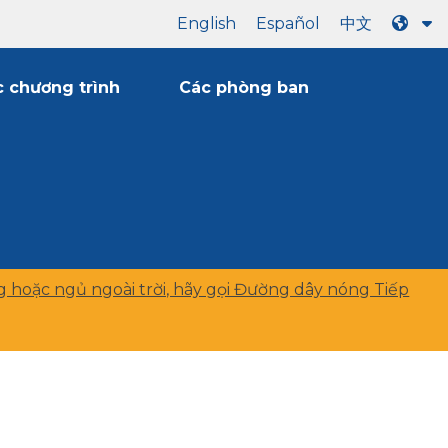
English
Español
中文
 chương trình
Các phòng ban
g hoặc ngủ ngoài trời, hãy gọi Đường dây nóng Tiếp