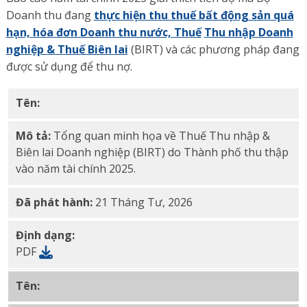
Doanh thu đang
thực hiện thu thuế bất động sản quá
hạn, hóa đơn Doanh thu nước, Thuế
Thu nhập Doanh
nghiệp & Thuế Biên lai
(BIRT) và các phương pháp đang
được sử dụng để thu nợ.
Tên:
Tổng quan về tình trạng
nợ quá hạn của BIRT FY 
Mô tả:
Tổng quan minh họa về Thuế Thu nhập &
Biên lai Doanh nghiệp (BIRT) do Thành phố thu thập
vào năm tài chính 2025.
Đã phát hành:
21 Tháng Tư, 2026
Định dạng:
PDF
Tên:
Tổng quan về nợ thuế bất động sản FY 2025 PDF