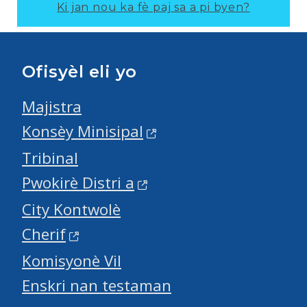
Ki jan nou ka fè paj sa a pi byen?
Ofisyèl eli yo
Majistra
Konsèy Minisipal
Tribinal
Pwokirè Distri a
City Kontwolè
Cherif
Komisyonè Vil
Enskri nan testaman