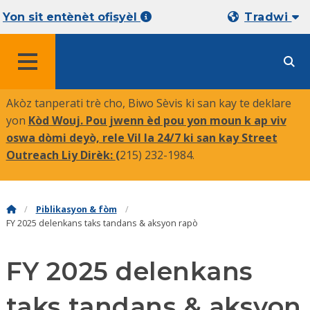
Yon sit entènèt ofisyèl
Tradwi
MENU
Akòz tanperati trè cho, Biwo Sèvis ki san kay te deklare
yon
Kòd Wouj. Pou jwenn èd pou yon moun k ap viv
oswa dòmi deyò, rele Vil la 24/7 ki san kay Street
Outreach Liy Dirèk:
(
215) 232-1984.
Piblikasyon & fòm
FY 2025 delenkans taks tandans & aksyon rapò
FY 2025 delenkans
taks tandans & aksyon