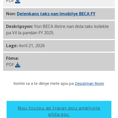
PDF
Non:
Delenkans taks nan Imobilye BECA FY
2025 PDF
Deskripsyon:
Yon BECA ilistre nan dola taks kolekte
pa Vil la pandan FY 2025.
Lage:
Avril 21, 2026
Fòma:
PDF
Kontni sa a te dènye mete ajou pa
Depatman Revni
.
Nou toujou ap travay pou amelyore
phila.gov.