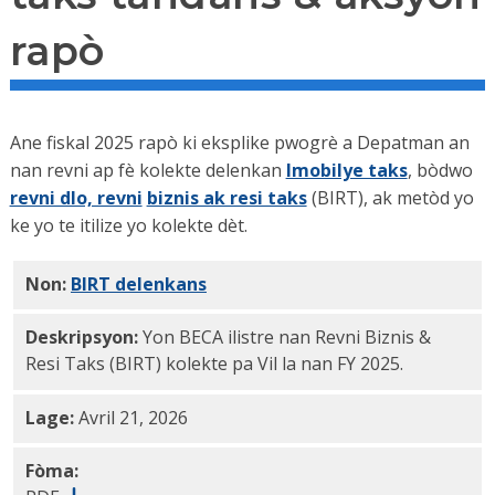
rapò
Ane fiskal 2025 rapò ki eksplike pwogrè a Depatman an
nan revni ap fè kolekte delenkan
Imobilye taks
, bòdwo
revni dlo, revni
biznis ak resi taks
(BIRT), ak metòd yo
ke yo te itilize yo kolekte dèt.
Non:
BIRT delenkans
BECA FY 2025 PDF
Deskripsyon:
Yon BECA ilistre nan Revni Biznis &
Resi Taks (BIRT) kolekte pa Vil la nan FY 2025.
Lage:
Avril 21, 2026
Fòma: