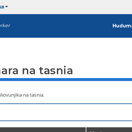
ua
arker
Hudum
ra na tasnia
liovunjika na tasnia.