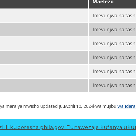
Maelezo
Imevunjwa na tasni
Imevunjwa na tasni
Imevunjwa na tasni
Imevunjwa na tasni
Imevunjwa na tasni
Imevunjwa na tasni
ya mara ya mwisho updated juu
Aprili 10, 2024
kwa mujibu
wa Idara
 ili kuboresha phila.gov.
Tunawezaje kufanya ukur