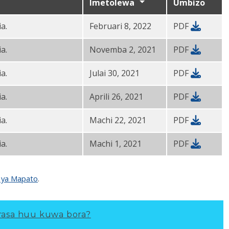
Imetolewa
Umbizo
a.
Februari 8, 2022
PDF
a.
Novemba 2, 2021
PDF
a.
Julai 30, 2021
PDF
a.
Aprili 26, 2021
PDF
a.
Machi 22, 2021
PDF
a.
Machi 1, 2021
PDF
 ya Mapato
.
asa huu kuwa bora?