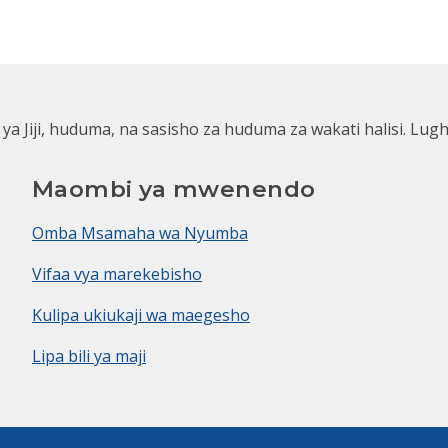
 ya Jiji, huduma, na sasisho za huduma za wakati halisi. Lug
Maombi ya mwenendo
Omba Msamaha wa Nyumba
Vifaa vya marekebisho
Kulipa ukiukaji wa maegesho
Lipa bili ya maji