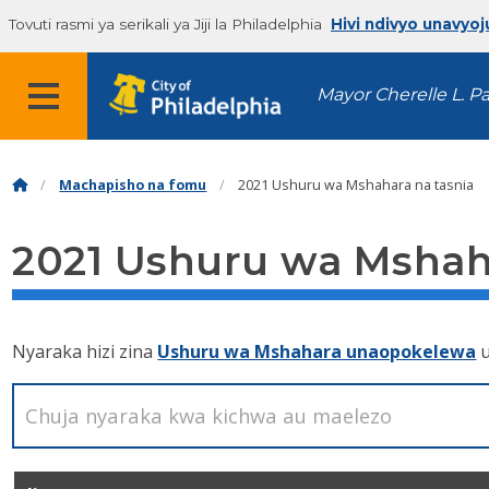
Tovuti rasmi ya serikali ya Jiji la Philadelphia
Hivi ndivyo unavyoj
Mayor Cherelle L. P
Machapisho na fomu
2021 Ushuru wa Mshahara na tasnia
2021 Ushuru wa Mshaha
Nyaraka hizi zina
Ushuru wa Mshahara unaopokelewa
u