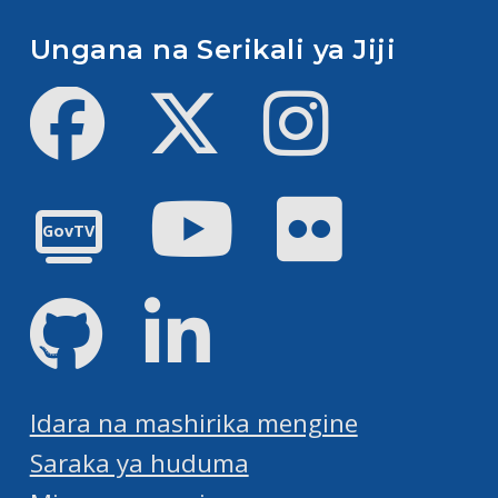
Ungana na Serikali ya Jiji
Facebook
Twitter
Instagram
Youtube
Flickr
GovTV
GitHub
LinkedIn
Idara na mashirika mengine
Saraka ya huduma