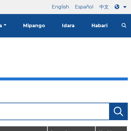
English
Español
中文
a
Mipango
Idara
Habari