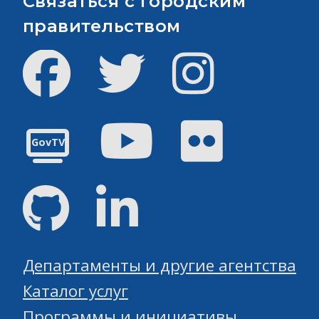
Связаться с городским
правительством
Facebook
Твиттер
инстаграм
Youtube
Flickr
GovTV
GitHub
Linked
Департаменты и другие агентства
Каталог услуг
Программы и инициативы