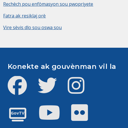
Rechèch pou enfòmasyon sou pwopriyete
Fatra ak resiklaj orè
Vire sèvis dlo sou oswa sou
Konekte ak gouvènman vil la
Facebook
Twitter
Instagram
Youtube
Flickr
GovTV