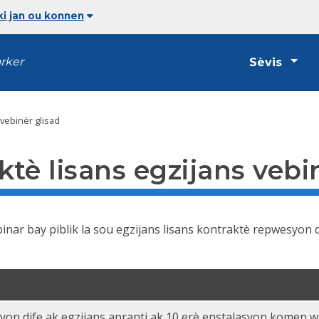
i jan ou konnen
arker
Sèvis
vebinèr glisad
tè lisans egzijans vebi
nar bay piblik la sou egzijans lisans kontraktè repwesyon 
esyon dife ak egzijans apranti ak 10 erè enstalasyon komen 