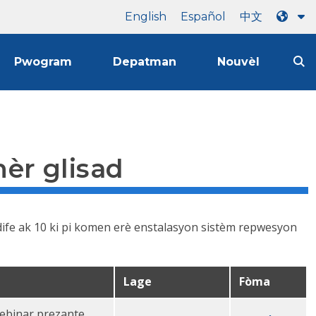
English
Español
中文
Pwogram
Depatman
Nouvèl
nèr glisad
dife ak 10 ki pi komen erè enstalasyon sistèm repwesyon
Lage
Fòma
webinar prezante