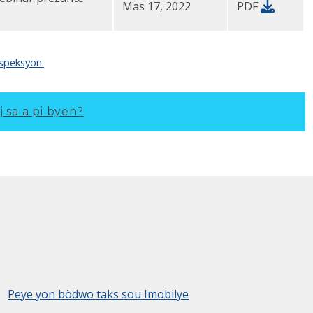
Mas 17, 2022
PDF
speksyon.
j sa a pi byen?
Peye yon bòdwo taks sou Imobilye