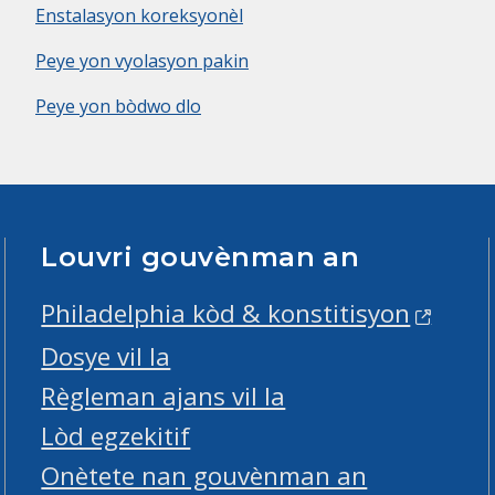
Enstalasyon koreksyonèl
Peye yon vyolasyon pakin
Peye yon bòdwo dlo
Louvri gouvènman an
Philadelphia kòd & konstitisyon
Dosye vil la
Règleman ajans vil la
Lòd egzekitif
Onètete nan gouvènman an