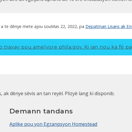
on ki pi komen webinar glisad PDF
 a te dènye mete ajou sou
Mas 22, 2022
, pa
Depatman Lisans ak En
p travay pou amelyore phila.gov.
Ki jan nou ka fè pa
k dènye sèvis an tan reyèl. Plizyè lang ki disponib.
Demann tandans
Aplike pou yon Egzanpsyon Homestead