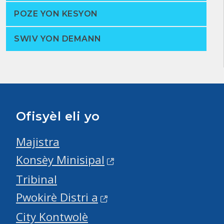
POZE YON KESYON
SWIV YON DEMANN
Ofisyèl eli yo
Majistra
Konsèy Minisipal
Tribinal
Pwokirè Distri a
City Kontwolè