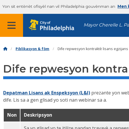
Yon sit entènèt ofisyèl nan vil Philadelphia gouvènman an
Men k
Mayor Cherelle L. P
Piblikasyon & fòm
Dife repwesyon kontraktè lisans egzijans 
Dife repwesyon kontrak
Depatman Lisans ak Enspeksyon (L&I)
prezante yon webi
dife. Lis sa a gen glisad yo soti nan webinar sa a.
Non
Deskripsyon
Sa yo glisad yo te itilize pandan travayè a repw