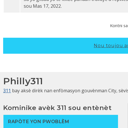
egzijans repwesyon Dife kontra ak 10 erè enstalasy
sou Mas 17, 2022.
Kontni sa
Nou toujou a
Philly311
311
bay aksè dirèk nan enfòmasyon gouvènman City, sèvis, a
Kominike avèk 311 sou entènèt
RAPÒTE YON PWOBLÈM