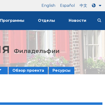
English
Español
中文
Программы
Отделы
Новости
ия
Филадельфии
Обзор проекта
Ресурсы