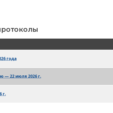
протоколы
026 года
в формате PDF
 — 22 июля 2026 г.
PDF
 г.
в формате PDF