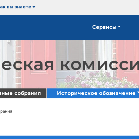
как вы знаете
Сервисы
еская комисс
чные собрания
Историческое обозначение
брания