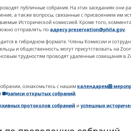
роводят публичные собрания. На этих заседаниях они р
ние, а также вопросы, связанные с присвоением им ис
ваемые Исторической комиссией. Кроме того, коммент
 можно отправлять по
адресу preservation@phila.gov
.
дится в гибридном формате. Члены Комиссии и сотрудн
владельцы и общественность могут присутствовать на Z
ансовым трудностям проводят удаленные совещания в Z
 собрании, ознакомьтесь с нашим
календарем
мероп
и
записи открытых собраний
.
рхивных протоколов собраний
и
успешных историче
и по проведению собраний