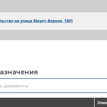
ьство на Пайн-стрит, 1504 PDF
ьство на улице Маунт-Вернон, 1601
PDF
 Честнат, 1910 г. (продолжение) PDF
назначения
Опи