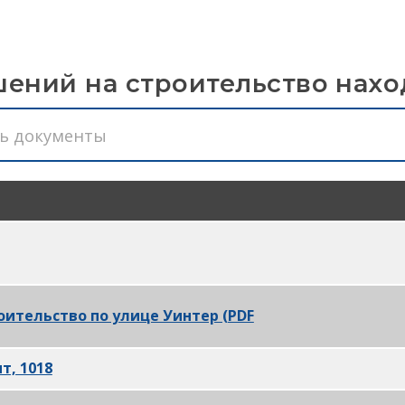
шений на строительство нахо
а строительство на 7-й улице PDF
оительство по улице Уинтер (PDF
)
т, 1018
(PDF)