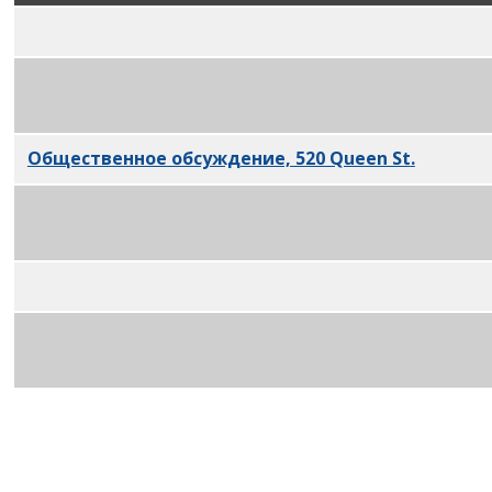
Номинация на ул. У. Логана, 48-60 (продолжение)
Отмена контракта на
Королевскую улицу, 520 PD
Общественное обсуждение, 520 Queen St
.
PDF
Номинация на
ул. Пелхэма, 580 и ул. У. Упсала, 33
Общественное обсуждение,
580 Pelham Rd. и 333 W
Номинация на бульвар Христофора Колумба, 775 