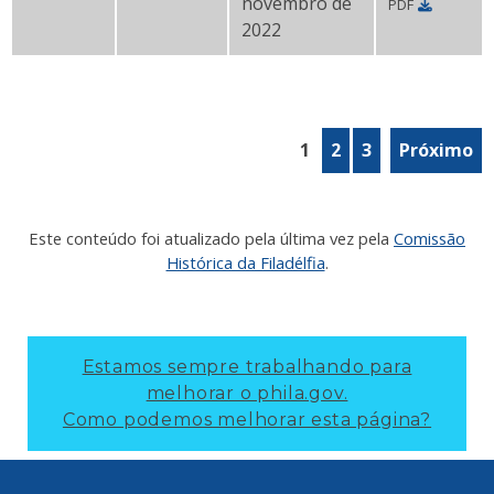
novembro de
PDF
Nomeação para
775 S. Christopher Columbus Blvd
. (
2022
1
2
3
Próximo
Este conteúdo foi atualizado pela última vez pela
Comissão
Histórica da Filadélfia
.
Estamos sempre trabalhando para
melhorar o phila.gov.
Como podemos melhorar esta página?