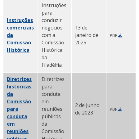
Instruções
para
Instruções
conduzir
comerciais
negócios
13 de
da
com a
janeiro de
PDF
Comissão
Comissão
2025
Histórica
em PDF
Histórica
da
Filadélfia.
Diretrizes
Diretrizes
históricas
para
da
conduta
Comissão
em
2 de junho
para
reuniões
PDF
de 2023
conduta
públicas
em
da
reuniões
Comissão
públicas
PDF
Histórica.