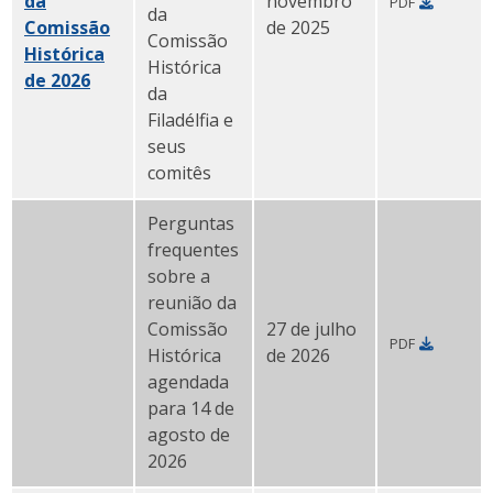
da
novembro
PDF
da
Comissão
de 2025
Comissão
Histórica
Histórica
de 2026
PDF
da
Filadélfia e
seus
comitês
Perguntas
frequentes
sobre a
reunião da
Comissão
27 de julho
PDF
Perguntas frequentes sobre a reunião da Comissão Hi
Histórica
de 2026
agendada
para 14 de
agosto de
2026