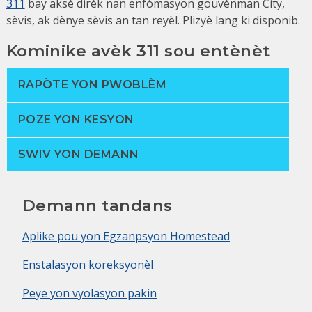
311
bay aksè dirèk nan enfòmasyon gouvènman City,
sèvis, ak dènye sèvis an tan reyèl. Plizyè lang ki disponib.
Kominike avèk 311 sou entènèt
RAPÒTE YON PWOBLÈM
POZE YON KESYON
SWIV YON DEMANN
Demann tandans
Aplike pou yon Egzanpsyon Homestead
Enstalasyon koreksyonèl
Peye yon vyolasyon pakin