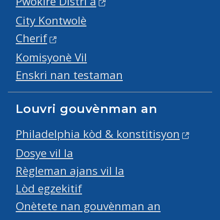
Pwokirè Distri a
City Kontwolè
Cherif
Komisyonè Vil
Enskri nan testaman
Louvri gouvènman an
Philadelphia kòd & konstitisyon
Dosye vil la
Règleman ajans vil la
Lòd egzekitif
Onètete nan gouvènman an