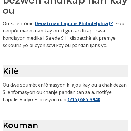
bezwen andikap nan kay
ou
Ou ka enfòme
Depatman Lapolis Philadelphia
sou
nenpòt manm nan kay ou ki gen andikap oswa
kondisyon medikal. Sa ede 911 dispatchè ak premye
sekouris yo pi byen sèvi kay ou pandan ijans yo.
Kilè
Ou dwe soumèt enfòmasyon ki ajou kay ou a chak dezan.
Si enfòmasyon ou chanje pandan tan sa a, notifye
Lapolis Radyo Fòmasyon nan
(215) 685-3940
.
Kouman