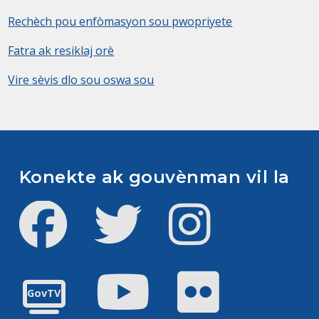
Rechèch pou enfòmasyon sou pwopriyete
Fatra ak resiklaj orè
Vire sèvis dlo sou oswa sou
Konekte ak gouvènman vil la
Facebook
Twitter
Instagram
Youtube
Flickr
GovTV