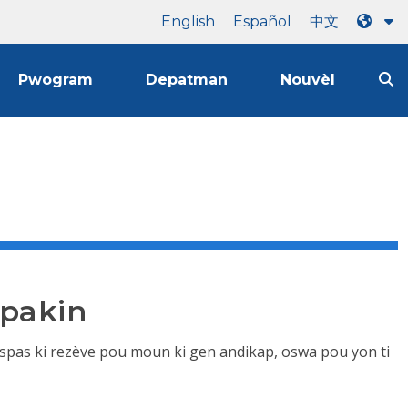
English
Español
中文
Pwogram
Depatman
Nouvèl
 pakin
pas ki rezève pou moun ki gen andikap, oswa pou yon ti