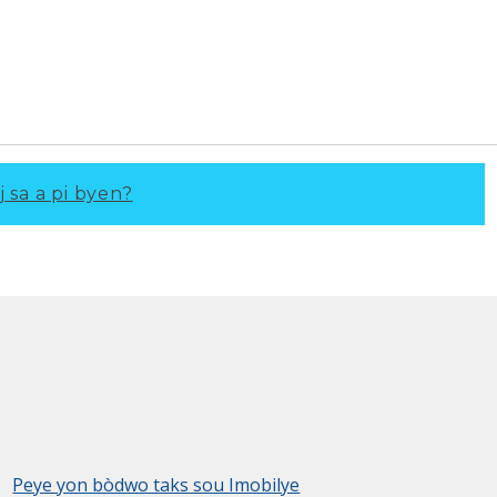
j sa a pi byen?
Peye yon bòdwo taks sou Imobilye