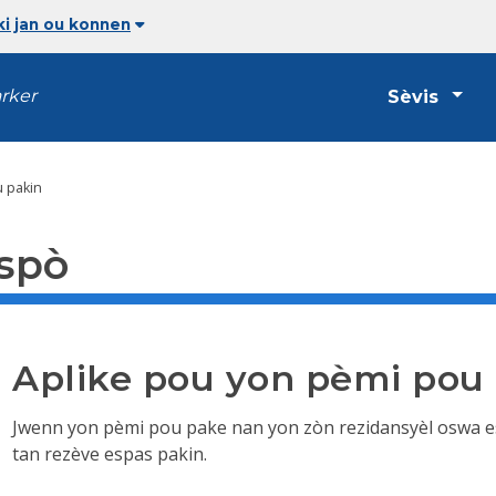
i jan ou konnen
arker
Sèvis
u pakin
nspò
Aplike pou yon pèmi pou
Jwenn yon pèmi pou pake nan yon zòn rezidansyèl oswa es
tan rezève espas pakin.