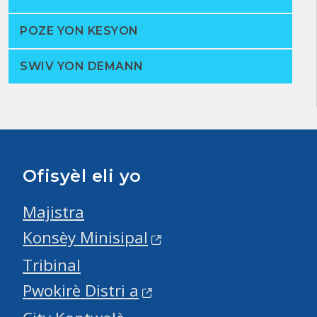
POZE YON KESYON
SWIV YON DEMANN
Ofisyèl eli yo
Majistra
Konsèy Minisipal
Tribinal
Pwokirè Distri a