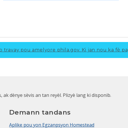
p travay pou amelyore phila.gov.
Ki jan nou ka fè pa
k dènye sèvis an tan reyèl. Plizyè lang ki disponib.
Demann tandans
Aplike pou yon Egzanpsyon Homestead