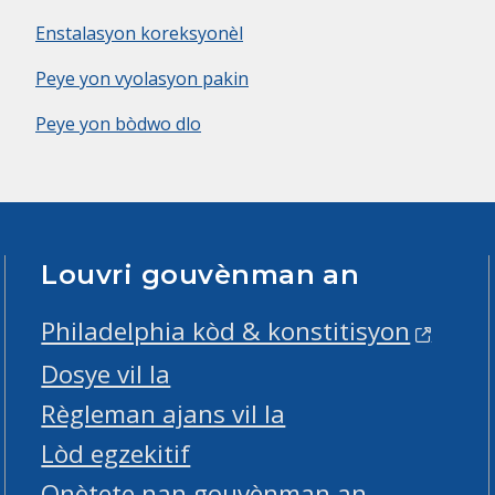
Enstalasyon koreksyonèl
Peye yon vyolasyon pakin
Peye yon bòdwo dlo
Louvri gouvènman an
Philadelphia kòd & konstitisyon
Dosye vil la
Règleman ajans vil la
Lòd egzekitif
Onètete nan gouvènman an