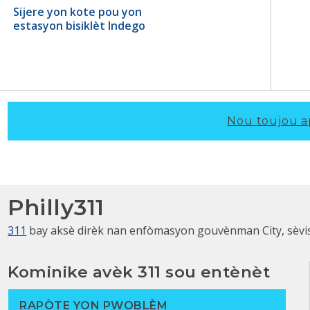
Sijere yon kote pou yon
estasyon bisiklèt Indego
Nou toujou a
Philly311
311
bay aksè dirèk nan enfòmasyon gouvènman City, sèvis, a
Kominike avèk 311 sou entènèt
RAPÒTE YON PWOBLÈM