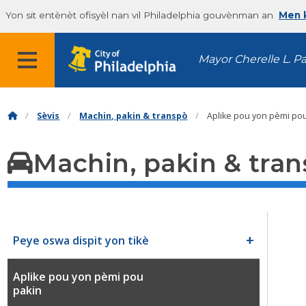
Yon sit entènèt ofisyèl nan vil Philadelphia gouvènman an
Men k
Mayor Cherelle L. P
Sèvis
Machin, pakin & transpò
Aplike pou yon pèmi po
Machin, pakin & tra
Peye oswa dispit yon tikè
Aplike pou yon pèmi pou
pakin