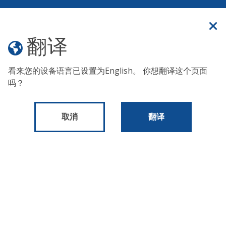
官方网站
翻译
翻译
菜单
看来您的设备语言已设置为
English
。 你想翻译这个页面
由于气温极高，无家可归者服务办公室宣布了
《红色警
吗？
报》。 要为在户外生活或睡觉的人寻求帮助，请拨打纽约市
全天候无家可归者街头外联热线：
(215) 232-1984
。
取消
翻译
出版物和表格
2026 财年城市每月收入征收
2026 财年城市每月收入
征收