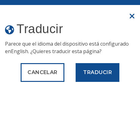
Un sitio web oficial
Traducir
Traducir
MENÚ
Parece que el idioma del dispositivo está configurado
en
English
. ¿Quieres traducir esta página?
Publicaciones y formularios
Recaudación mensual de ingresos municipales para el año fiscal 2026
CANCELAR
TRADUCIR
Recaudación mensual
de ingresos
municipales para el
año fiscal 2026