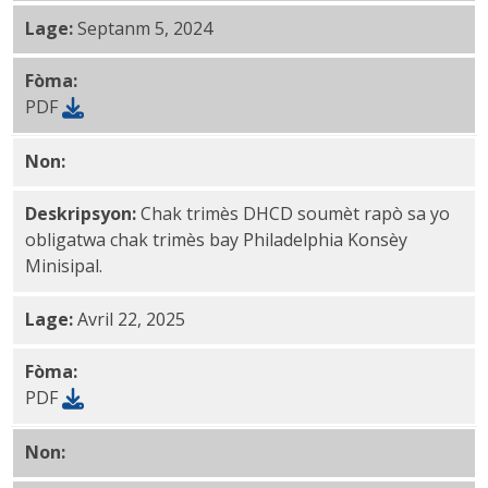
Lage:
Septanm 5, 2024
Fòma:
PDF
Non:
1029AA Ane 49 4th Trimès PDF
Deskripsyon:
Chak trimès DHCD soumèt rapò sa yo
obligatwa chak trimès bay Philadelphia Konsèy
Minisipal.
Lage:
Avril 22, 2025
Fòma:
PDF
Non:
1029AA Ane 49 3rd Trimès PDF