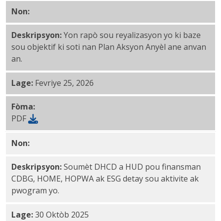
Non:
CAPER 2024-2025 PDF
Deskripsyon:
Yon rapò sou reyalizasyon yo ki baze
sou objektif ki soti nan Plan Aksyon Anyèl ane anvan
an.
Lage:
Fevriye 25, 2026
Fòma:
PDF
Non:
Plan Aksyon Anyèl 2025-2026 PDF
Deskripsyon:
Soumèt DHCD a HUD pou finansman
CDBG, HOME, HOPWA ak ESG detay sou aktivite ak
pwogram yo.
Lage:
30 Oktòb 2025