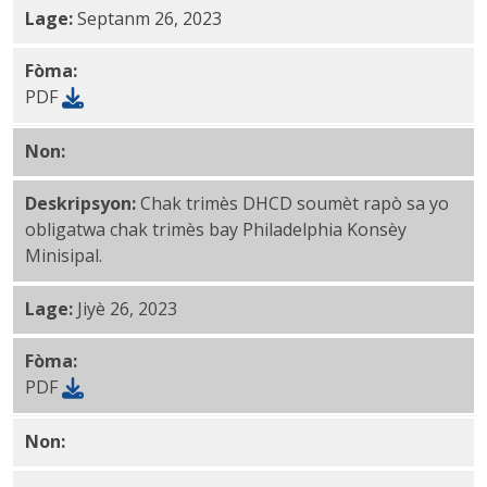
Lage:
Septanm 26, 2023
Fòma:
PDF
Non:
1029AA Ane 48 3rd Trimès PDF
Deskripsyon:
Chak trimès DHCD soumèt rapò sa yo
obligatwa chak trimès bay Philadelphia Konsèy
Minisipal.
Lage:
Jiyè 26, 2023
Fòma:
PDF
Non:
1029AA Ane 48 2nd Trimès PDF