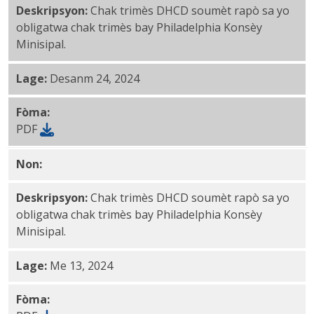
Deskripsyon:
Chak trimès DHCD soumèt rapò sa yo
obligatwa chak trimès bay Philadelphia Konsèy
Minisipal.
Lage:
Desanm 24, 2024
Fòma:
PDF
Non:
1029AA Ane 49 2nd Trimès PDF
Deskripsyon:
Chak trimès DHCD soumèt rapò sa yo
obligatwa chak trimès bay Philadelphia Konsèy
Minisipal.
Lage:
Me 13, 2024
Fòma: