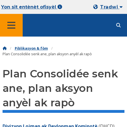
Yon sit entènèt ofisyèl
Tradwi
MENU
Piblikasyon & fòm
Plan Consolidée senk ane, plan aksyon anyèl ak rapò
Plan Consolidée senk
ane, plan aksyon
anyèl ak rapò
Divizyon Lojman ak Devlopman Kominotè
(DHCD)