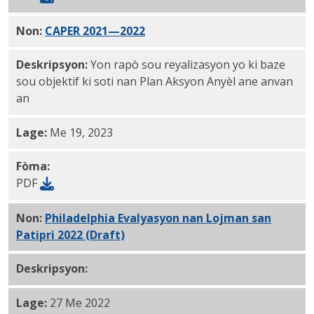
Non:
CAPER 2021—2022
PDF
Deskripsyon:
Yon rapò sou reyalizasyon yo ki baze
sou objektif ki soti nan Plan Aksyon Anyèl ane anvan
an
Lage:
Me 19, 2023
Fòma:
PDF
Non:
Philadelphia Evalyasyon nan Lojman san
Patipri 2022 (Draft)
PDF
Deskripsyon:
Lage:
27 Me 2022