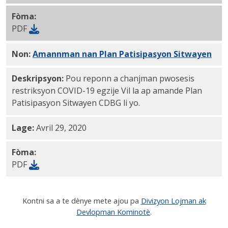
Fòma:
PDF
Non:
Amannman nan Plan Patisipasyon Sitwayen
PDF
Deskripsyon:
Pou reponn a chanjman pwosesis
restriksyon COVID-19 egzije Vil la ap amande Plan
Patisipasyon Sitwayen CDBG li yo.
Lage:
Avril 29, 2020
Fòma:
PDF
Kontni sa a te dènye mete ajou pa
Divizyon Lojman ak
Devlopman Kominotè
.