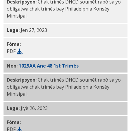
Deskripsyon:
Chak trimès DHCD soumèt rapò sa yo
obligatwa chak trimès bay Philadelphia Konsèy
Minisipal.
Lage:
Jen 27, 2023
Fòma:
PDF
Non:
1029AA Ane 48 1st Trimès
Rev PDF
Deskripsyon:
Chak trimès DHCD soumèt rapò sa yo
obligatwa chak trimès bay Philadelphia Konsèy
Minisipal.
Lage:
Jiyè 26, 2023
Fòma:
PDF