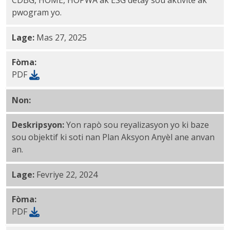
CDBG, HOME, HOPWA ak ESG detay sou aktivite ak
pwogram yo.
Lage:
Mas 27, 2025
Fòma:
PDF
Non:
CAPER 2022-2023 PDF
Deskripsyon:
Yon rapò sou reyalizasyon yo ki baze
sou objektif ki soti nan Plan Aksyon Anyèl ane anvan
an.
Lage:
Fevriye 22, 2024
Fòma:
PDF