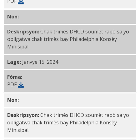
PDF
Non:
1029AA Ane 49 1st Trimès PDF
Deskripsyon:
Chak trimès DHCD soumèt rapò sa yo
obligatwa chak trimès bay Philadelphia Konsèy
Minisipal.
Lage:
Janvye 15, 2024
Fòma:
PDF
Non:
1029AA Ane 48 4th Trimès PDF
Deskripsyon:
Chak trimès DHCD soumèt rapò sa yo
obligatwa chak trimès bay Philadelphia Konsèy
Minisipal.