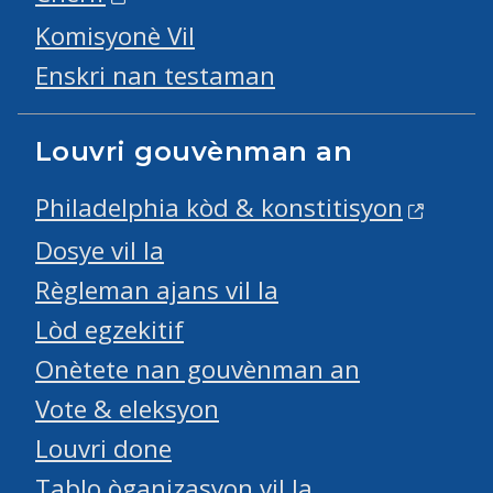
Komisyonè Vil
Enskri nan testaman
Louvri gouvènman an
Philadelphia kòd & konstitisyon
Dosye vil la
Règleman ajans vil la
Lòd egzekitif
Onètete nan gouvènman an
Vote & eleksyon
Louvri done
Tablo òganizasyon vil la