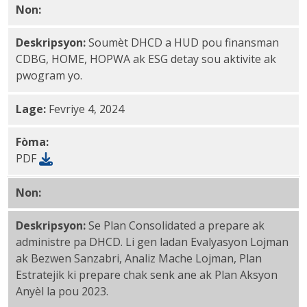
Non:
Plan Aksyon Anyèl 2023-2024 PDF
Deskripsyon:
Soumèt DHCD a HUD pou finansman
CDBG, HOME, HOPWA ak ESG detay sou aktivite ak
pwogram yo.
Lage:
Fevriye 4, 2024
Fòma:
PDF
Non:
Plan konsolide 2022-2026 (amande) PDF
Deskripsyon:
Se Plan Consolidated a prepare ak
administre pa DHCD. Li gen ladan Evalyasyon Lojman
ak Bezwen Sanzabri, Analiz Mache Lojman, Plan
Estratejik ki prepare chak senk ane ak Plan Aksyon
Anyèl la pou 2023.