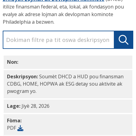
itilize finansman federal, eta, lokal, ak fondasyon pou
evalye ak adrese lojman ak devlopman kominote
Philadelphia a bezwen.
Non:
Plan Aksyon Anyèl 2026-2027 PDF
Deskripsyon:
Soumèt DHCD a HUD pou finansman
CDBG, HOME, HOPWA ak ESG detay sou aktivite ak
pwogram yo.
Lage:
Jiyè 28, 2026
Fòma:
PDF