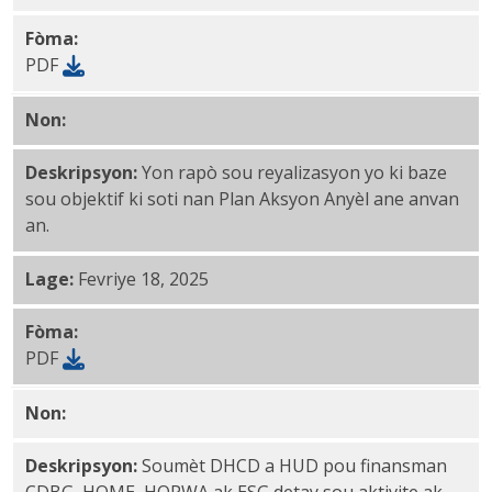
Fòma:
PDF
Non:
CAPER 2023—2024 PDF
Deskripsyon:
Yon rapò sou reyalizasyon yo ki baze
sou objektif ki soti nan Plan Aksyon Anyèl ane anvan
an.
Lage:
Fevriye 18, 2025
Fòma:
PDF
Non:
Plan Aksyon Anyèl Ane 2024—2025 PDF
Deskripsyon:
Soumèt DHCD a HUD pou finansman