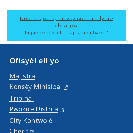
Nou toujou ap travay pou amelyore
phila.gov.
Ki jan nou ka fè paj sa a pi byen?
Ofisyèl eli yo
Majistra
Konsèy Minisipal
Tribinal
Pwokirè Distri a
City Kontwolè
Cherif