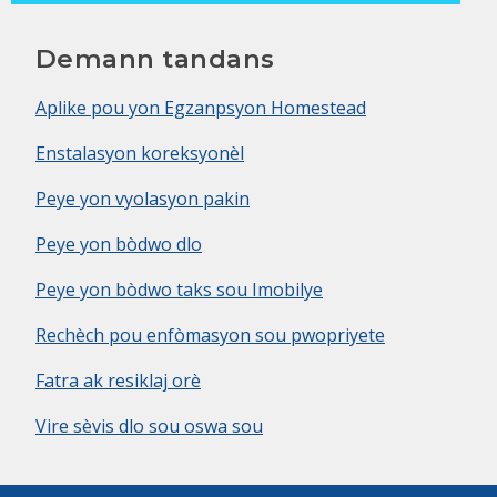
Demann tandans
Aplike pou yon Egzanpsyon Homestead
Enstalasyon koreksyonèl
Peye yon vyolasyon pakin
Peye yon bòdwo dlo
Peye yon bòdwo taks sou Imobilye
Rechèch pou enfòmasyon sou pwopriyete
Fatra ak resiklaj orè
Vire sèvis dlo sou oswa sou