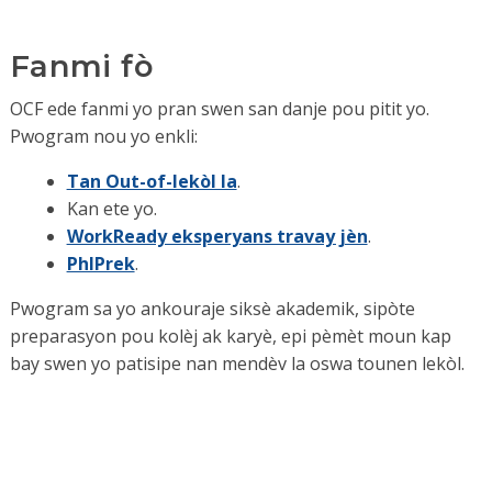
Fanmi fò
OCF ede fanmi yo pran swen san danje pou pitit yo.
Pwogram nou yo enkli:
Tan Out-of-lekòl la
.
Kan ete yo.
WorkReady eksperyans travay jèn
.
PhlPrek
.
Pwogram sa yo ankouraje siksè akademik, sipòte
preparasyon pou kolèj ak karyè, epi pèmèt moun kap
bay swen yo patisipe nan mendèv la oswa tounen lekòl.