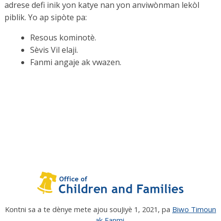
adrese defi inik yon katye nan yon anviwònman lekòl
piblik. Yo ap sipòte pa:
Resous kominotè.
Sèvis Vil elaji.
Fanmi angaje ak vwazen.
Kontni sa a te dènye mete ajou sou
Jiyè 1, 2021
, pa
Biwo Timoun
ak Fanmi
.