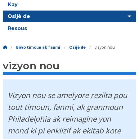
Kay
Osijè de
Resous
Biwo timoun ak fanmi
Osijè de
vizyon nou
vizyon nou
Vizyon nou se amelyore rezilta pou
tout timoun, fanmi, ak granmoun
Philadelphia ak reimagine yon
mond ki pi enklizif ak ekitab kote