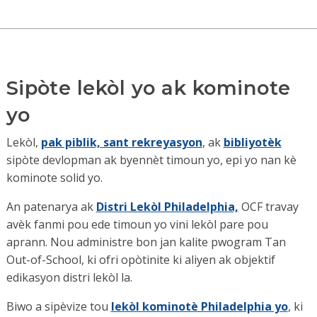
Sipòte lekòl yo ak kominote
yo
Lekòl,
pak piblik, sant rekreyasyon
, ak
bibliyotèk
sipòte devlopman ak byennèt timoun yo, epi yo nan kè
kominote solid yo.
An patenarya ak
Distri Lekòl Philadelphia,
OCF travay
avèk fanmi pou ede timoun yo vini lekòl pare pou
aprann. Nou administre bon jan kalite pwogram Tan
Out-of-School, ki ofri opòtinite ki aliyen ak objektif
edikasyon distri lekòl la.
Biwo a sipèvize tou
lekòl kominotè Philadelphia yo
, ki