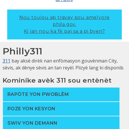
Nou toujou ap travay pou amelyore
phila.gov.
Ki jan nou ka fè paj sa a pi byen?
Philly311
311
bay aksè dirèk nan enfòmasyon gouvènman City,
sèvis, ak dènye sèvis an tan reyèl. Plizyè lang ki disponib.
Kominike avèk 311 sou entènèt
RAPÒTE YON PWOBLÈM
POZE YON KESYON
SWIV YON DEMANN