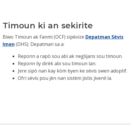
Timoun ki an sekirite
Biwo Timoun ak Fanmi (OCF) sipèvize
Depatman Sèvis
Imen
(DHS). Depatman sa a:
Reponn a rapò sou abi ak neglijans sou timoun.
Reponn liy dirèk abi sou timoun lan.
Jere sipò nan kay kòm byen ke sèvis swen adoptif.
Ofri sèvis pou jèn nan sistèm jistis jivenil la.