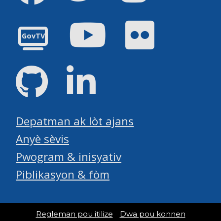
Youtube
Flickr
GovTV
GitHub
LinkedIn
Depatman ak lòt ajans
Anyè sèvis
Pwogram & inisyativ
Piblikasyon & fòm
Regleman pou itilize
Dwa pou konnen