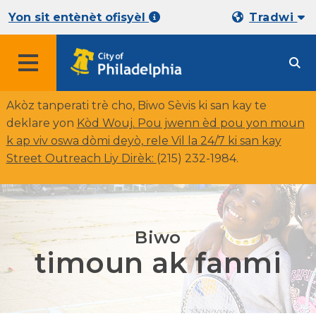
Yon sit entènèt ofisyèl
Tradwi
Akòz tanperati trè cho, Biwo Sèvis ki san kay te
deklare yon
Kòd Wouj. Pou jwenn èd pou yon moun
k ap viv oswa dòmi deyò, rele Vil la 24/7 ki san kay
Street Outreach Liy Dirèk:
(
215) 232-1984.
Biwo
timoun ak fanmi