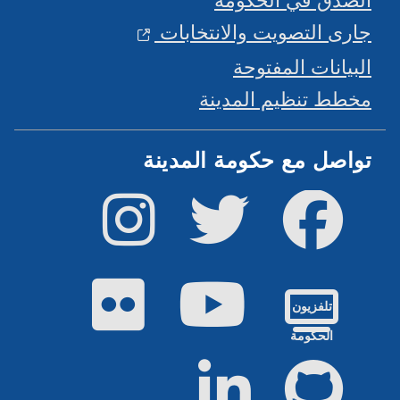
جارى التصويت والانتخابات
البيانات المفتوحة
مخطط تنظيم المدينة
تواصل مع حكومة المدينة
فيس بوك
تويتر
إينستاجرام
يوتيوب
فليكر
تلفزيون
الحكومة
جيت هاب
لينكد إن