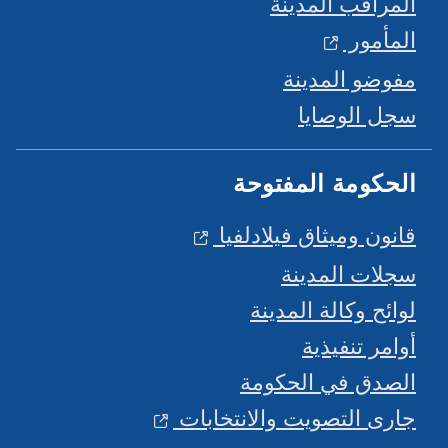
لمراقب المدينة
لمأمور
فوضو المدينة
جل الوصايا
لحكومة المفتوحة
انون وميثاق فيلادلفيا
جلات المدينة
وائح وكالة المدينة
وامر تنفيذية
لصدق في الحكومة
ارى التصويت والانتخابات