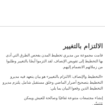
تزام بالتغيير
 مجموعة من مديري تخطيط المدن بفحص الطرق التي أدى
لتخطيط إلى تقويض الإنصاف. لقد التزموا أيضًا بالتغيير وطلبوا
لائهم الانضمام إليهم.
طيط والإنصاف: الالتزام بالتغيير» هو بيان يتعهد فيه مديرو
يط بتصحيح أضرار الماضي وخلق مستقبل شامل. يلتزم مديرو
يط الذين وقعوا البيان بما يلي:
 مجتمعات متنوعة ثقافيًا وصالحة للعيش ويمكن
ِر.