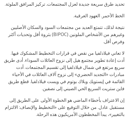
 طرق سريعة جديدة لعزل المجتمعات. تركيز المرافق الملوثة.
الأحمر. العهود العرقية.
 لذلك، تتمتع العديد من مجتمعات السود والسكان الأصليين
وغيرهم من الأشخاص الملونين (BIPOC) بثروة أقل وتحديات أكثر
 أقل.
اني فيلادلفيا من نقص في قرارات التخطيط المشكوك فيها.
عادة تطوير مجتمع هيل إلى نزوح العائلات السوداء. أدى طريق
مرتفع في شمال فيلادلفيا إلى تقسيم المجتمعات. أدت
ات «التجديد الحضري» إلى نزوح آلاف العائلات في الأحياء
مة في إيستويك وبلاك بوتوم في ويست فيلادلفيا. قطع طريق
ستريت السريع الحي الصيني إلى نصفين.
اعتراف بأخطاء الماضي هو الخطوة الأولى على الطريق إلى
ل عادل. من خلال التوقيع على «التخطيط والإنصاف: الالتزام
يير»، يبدأ المخططون الأمريكيون هذه الرحلة.