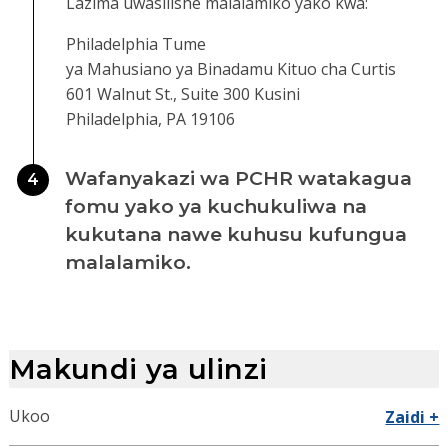
Lazima uwasilishe malalamiko yako kwa:
Philadelphia Tume
ya Mahusiano ya Binadamu Kituo cha Curtis
601 Walnut St., Suite 300 Kusini
Philadelphia, PA 19106
Wafanyakazi wa PCHR watakagua
4
fomu yako ya kuchukuliwa na
kukutana nawe kuhusu kufungua
malalamiko.
Makundi ya ulinzi
Ukoo
Zaidi +