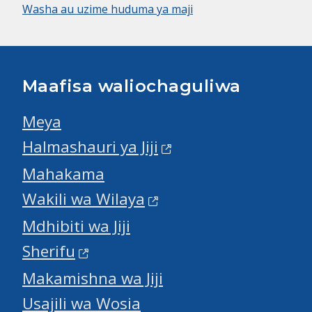
Washa au uzime huduma ya maji
Maafisa waliochaguliwa
Meya
Halmashauri ya Jiji
Mahakama
Wakili wa Wilaya
Mdhibiti wa Jiji
Sherifu
Makamishna wa Jiji
Usajili wa Wosia