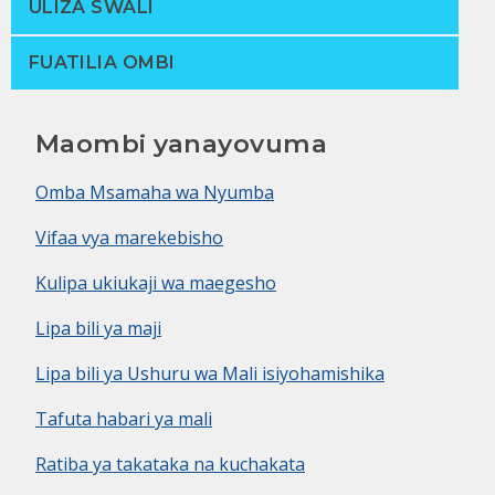
ULIZA SWALI
FUATILIA OMBI
Maombi yanayovuma
Omba Msamaha wa Nyumba
Vifaa vya marekebisho
Kulipa ukiukaji wa maegesho
Lipa bili ya maji
Lipa bili ya Ushuru wa Mali isiyohamishika
Tafuta habari ya mali
Ratiba ya takataka na kuchakata