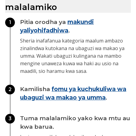
malalamiko
Pitia orodha ya
makundi
1
yaliyohifadhiwa
.
Sheria inafafanua kategoria maalum ambazo
zinalindwa kutokana na ubaguzi wa makao ya
umma. Wakati ubaguzi kulingana na mambo
mengine unaweza kuwa wa haki au usio na
maadili, sio haramu kwa sasa.
Kamilisha
fomu ya kuchukuliwa wa
2
ubaguzi wa makao ya umma
.
Tuma malalamiko yako kwa mtu au
3
kwa barua.