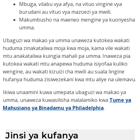
Mbuga, vilabu vya afya, na vituo vingine vya
burudani au vituo vya mazoezi ya mwili.
Makumbusho na maeneo mengine ya kuonyesha
umma.
Ubaguzi wa makao ya umma unaweza kutokea wakati
huduma zinakataliwa moja kwa moja, kama vile wakati
mtu anakataliwa kuingia mahali pa umma. Inaweza pia
kutokea wakati mtu anapewa huduma isiyofaa kuliko
wengine, au wakati kizuizi cha mwili au suala lingine
hufanya huduma zisiwezekani kwa mtu aliye na ulemavu.
Ikiwa unaamini kuwa umepata ubaguzi wa makao ya
umma, unaweza kuwasilisha malalamiko kwa
Tume ya
Mahusiano ya Binadamu ya Philadelphia
.
Jinsi ya kufanya