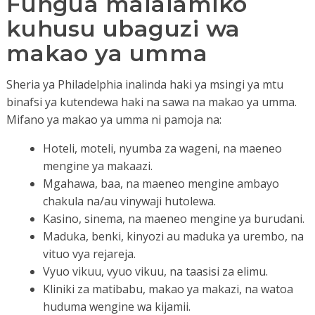
Fungua malalamiko
kuhusu ubaguzi wa
makao ya umma
Sheria ya Philadelphia inalinda haki ya msingi ya mtu
binafsi ya kutendewa haki na sawa na makao ya umma.
Mifano ya makao ya umma ni pamoja na:
Hoteli, moteli, nyumba za wageni, na maeneo
mengine ya makaazi.
Mgahawa, baa, na maeneo mengine ambayo
chakula na/au vinywaji hutolewa.
Kasino, sinema, na maeneo mengine ya burudani.
Maduka, benki, kinyozi au maduka ya urembo, na
vituo vya rejareja.
Vyuo vikuu, vyuo vikuu, na taasisi za elimu.
Kliniki za matibabu, makao ya makazi, na watoa
huduma wengine wa kijamii.