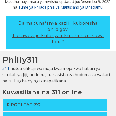
Maudhui haya mara ya mwisho updated juu
Desemba 9, 2022
,
na
Tume ya Philadelphia ya Mahusiano ya Binadamu
.
Daima tunafanya kazi ili kuboresha
phila.gov.
Tunawezaje kufanya ukurasa huu kuwa
bora?
Philly311
311
hutoa ufikiaji wa moja kwa moja kwa habari ya
serikali ya Jiji, huduma, na sasisho za huduma za wakati
halisi. Lugha nyingi zinapatikana.
Kuwasiliana na 311 online
RIPOTI TATIZO