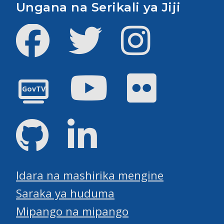
Ungana na Serikali ya Jiji
Facebook
Twitter
Instagram
Youtube
Flickr
GovTV
GitHub
LinkedIn
Idara na mashirika mengine
Saraka ya huduma
Mipango na mipango