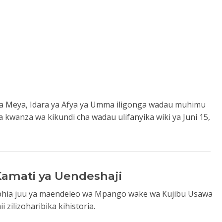
ya Meya, Idara ya Afya ya Umma iligonga wadau muhimu
kwanza wa kikundi cha wadau ulifanyika wiki ya Juni 15,
 Kamati ya Uendeshaji
elphia juu ya maendeleo wa Mpango wake wa Kujibu Usawa
ii zilizoharibika kihistoria
.