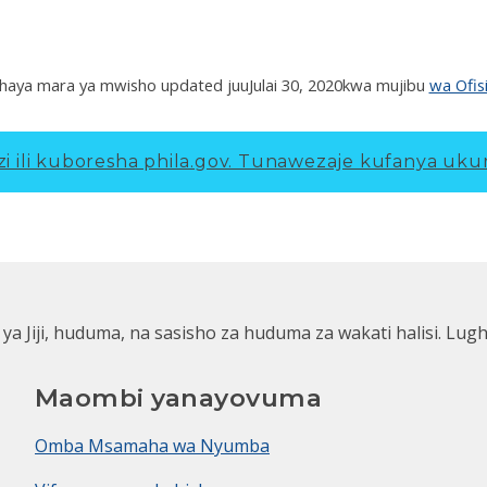
haya mara ya mwisho updated juu
Julai 30, 2020
kwa mujibu
wa Ofis
 ili kuboresha phila.gov.
Tunawezaje kufanya ukur
 ya Jiji, huduma, na sasisho za huduma za wakati halisi. Lug
Maombi yanayovuma
Omba Msamaha wa Nyumba