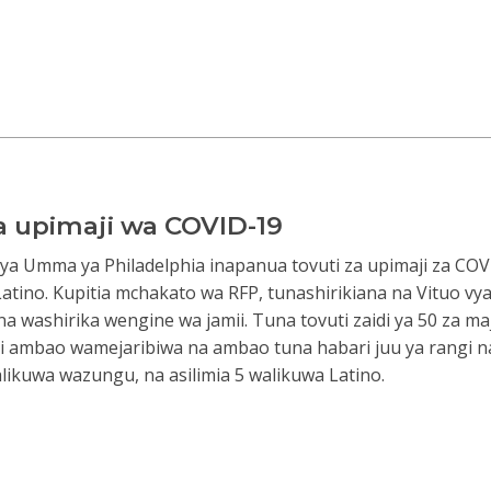
 upimaji wa COVID-19
 ya Umma ya Philadelphia inapanua tovuti za upimaji za COVID
atino. Kupitia mchakato wa RFP, tunashirikiana na Vituo vy
a washirika wengine wa jamii. Tuna tovuti zaidi ya 50 za maja
zi ambao wamejaribiwa na ambao tuna habari juu ya rangi na
alikuwa wazungu, na asilimia 5 walikuwa Latino.