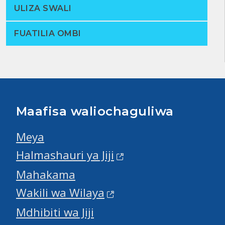
ULIZA SWALI
FUATILIA OMBI
Maafisa waliochaguliwa
Meya
Halmashauri ya Jiji
Mahakama
Wakili wa Wilaya
Mdhibiti wa Jiji