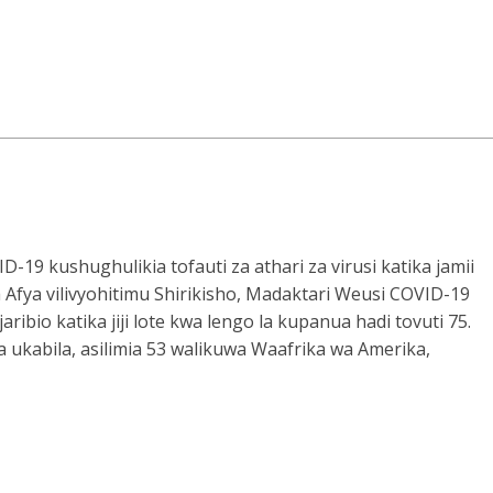
-19 kushughulikia tofauti za athari za virusi katika jamii
a Afya vilivyohitimu Shirikisho, Madaktari Weusi COVID-19
ribio katika jiji lote kwa lengo la kupanua hadi tovuti 75.
 ukabila, asilimia 53 walikuwa Waafrika wa Amerika,