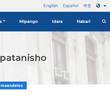
English
Español
中文
a
Mipango
Idara
Habari
Upatanisho
a maendeleo