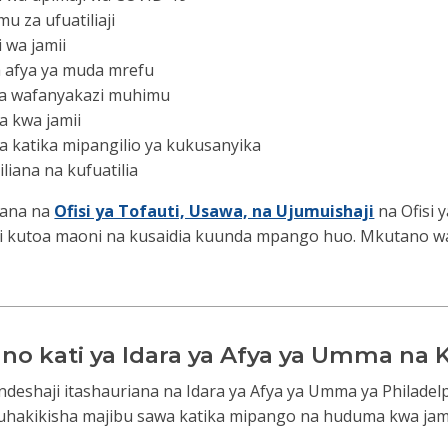
u za ufuatiliaji
i wa jamii
a afya ya muda mrefu
da wafanyakazi muhimu
a kwa jamii
 katika mipangilio ya kukusanyika
liana na kufuatilia
iana na
Ofisi ya Tofauti, Usawa, na Ujumuishaji
na Ofisi 
mii kutoa maoni na kusaidia kuunda mpango huo. Mkutano wa 
ano kati ya Idara ya Afya ya Umma na
ndeshaji itashauriana na Idara ya Afya ya Umma ya Philad
 kuhakikisha majibu sawa katika mipango na huduma kwa
jam