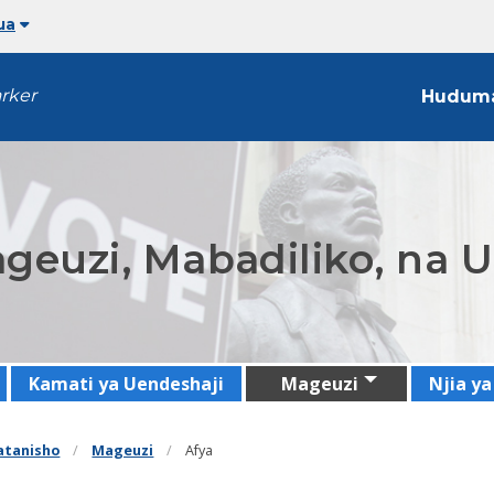
ua
arker
Hudum
ageuzi, Mabadiliko, na 
Kamati ya Uendeshaji
Mageuzi
Njia y
patanisho
Mageuzi
Afya