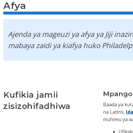
Afya
Ajenda ya mageuzi ya afya ya Jiji ina
mabaya zaidi ya kiafya huko Philadelp
Kufikia jamii
Mpango 
zisizohifadhiwa
Baada ya kuta
na Latinx,
Id
muhimu ya wa
Ufikia