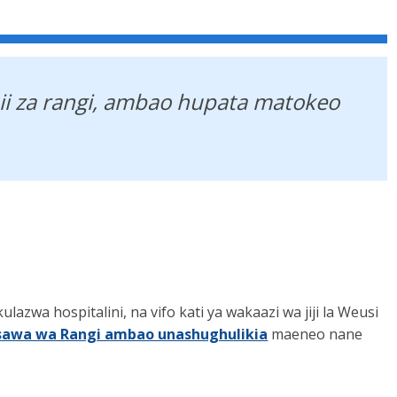
amii za rangi, ambao hupata matokeo
zwa hospitalini, na vifo kati ya wakaazi wa jiji la Weusi
sawa wa Rangi ambao unashughulikia
maeneo nane