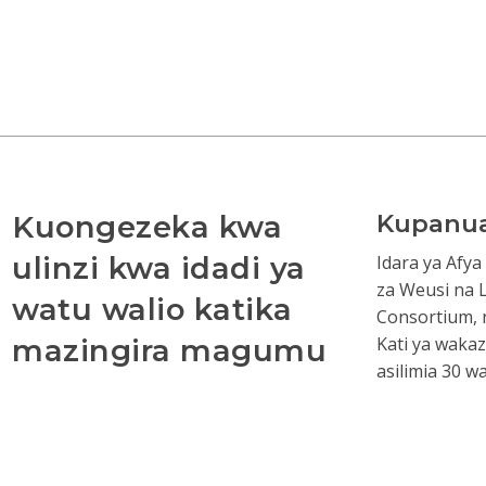
Kuongezeka kwa
Kupanua
ulinzi kwa idadi ya
Idara ya Afya
za Weusi na L
watu walio katika
Consortium, n
mazingira magumu
Kati ya waka
asilimia 30 w