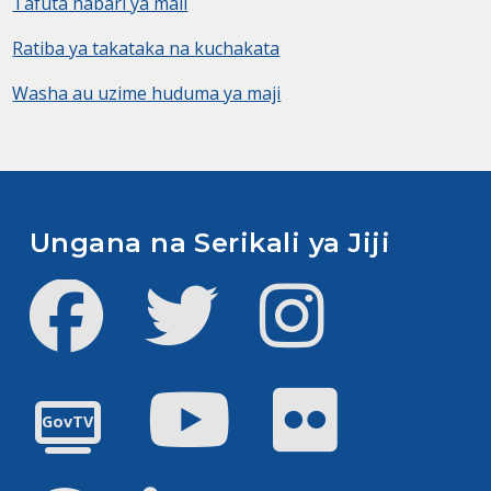
Tafuta habari ya mali
Ratiba ya takataka na kuchakata
Washa au uzime huduma ya maji
Ungana na Serikali ya Jiji
Facebook
Twitter
Instagram
Youtube
Flickr
GovTV