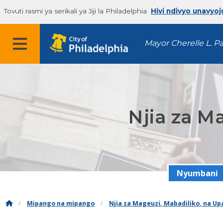
Tovuti rasmi ya serikali ya Jiji la Philadelphia
Hivi ndivyo unavyoj
Mayor Cherelle L. P
Njia za M
Nyumbani
Mipango na mipango
Njia za Mageuzi, Mabadiliko, na U