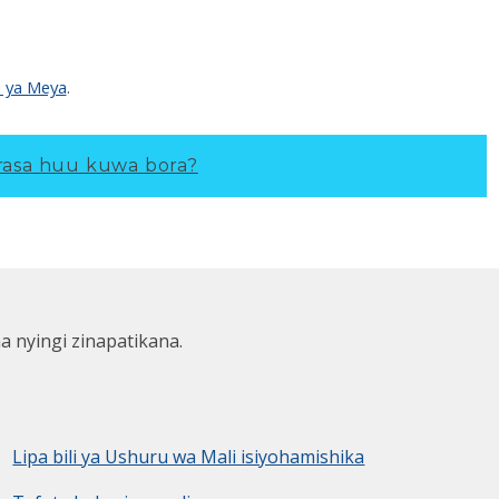
i ya Meya
.
asa huu kuwa bora?
ha nyingi zinapatikana.
Lipa bili ya Ushuru wa Mali isiyohamishika