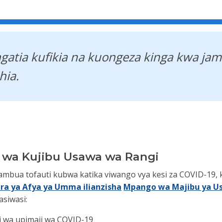
zingatia kufikia na kuongeza kinga kwa j
hia.
wa Kujibu Usawa wa Rangi
mbua tofauti kubwa katika viwango vya kesi za COVID-19, kula
ara ya Afya ya Umma ilianzisha
Mpango wa Majibu ya U
siwasi:
ji wa upimaji wa COVID-19