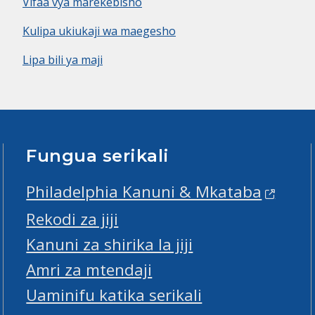
Vifaa vya marekebisho
Kulipa ukiukaji wa maegesho
Lipa bili ya maji
Fungua serikali
Philadelphia Kanuni & Mkataba
Rekodi za jiji
Kanuni za shirika la jiji
Amri za mtendaji
Uaminifu katika serikali