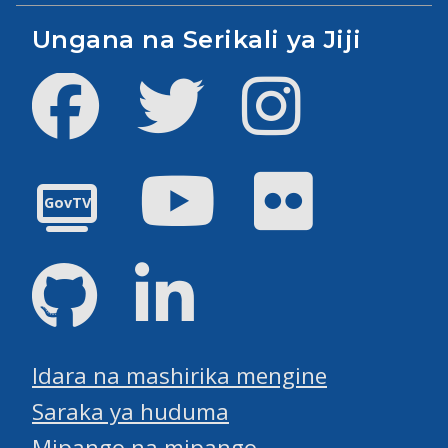
Ungana na Serikali ya Jiji
Facebook
Twitter
Instagram
Youtube
Flickr
GovTV
GitHub
LinkedIn
Idara na mashirika mengine
Saraka ya huduma
Mipango na mipango