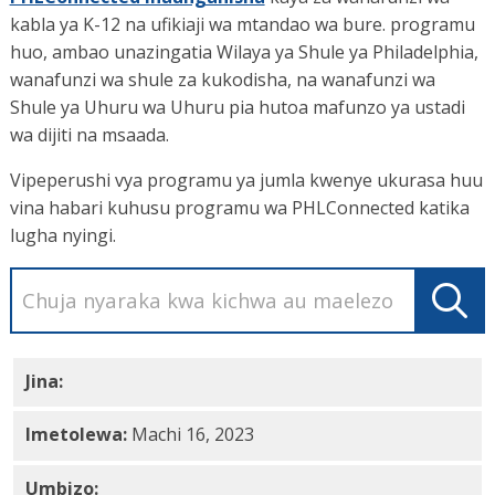
kabla ya K-12 na ufikiaji wa mtandao wa bure. programu
huo, ambao unazingatia Wilaya ya Shule ya Philadelphia,
wanafunzi wa shule za kukodisha, na wanafunzi wa
Shule ya Uhuru wa Uhuru pia hutoa mafunzo ya ustadi
wa dijiti na msaada.
Vipeperushi vya programu ya jumla kwenye ukurasa huu
vina habari kuhusu programu wa PHLConnected katika
lugha nyingi.
Jina:
PHLConnected Shule AL PDF
Imetolewa:
Machi 16, 2023
Umbizo: