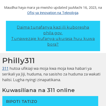
Maudhui haya mara ya mwisho updated juu
Machi 16, 2023
, na
Ofisi ya Innovation na Teknolojia
.
Daima tunafanya kazi ili kuboresha
phila.gov.
Tunawezaje kufanya ukurasa huu kuwa
bora?
Philly311
311
hutoa ufikiaji wa moja kwa moja kwa habari ya
serikali ya Jiji, huduma, na sasisho za huduma za wakati
halisi. Lugha nyingi zinapatikana.
Kuwasiliana na 311 online
RIPOTI TATIZO