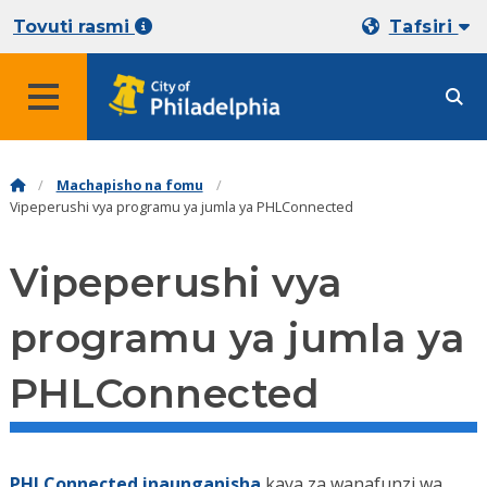
Tovuti rasmi
Tafsiri
Machapisho na fomu
Vipeperushi vya programu ya jumla ya PHLConnected
Vipeperushi vya
programu ya jumla ya
PHLConnected
PHLConnected inaunganisha
kaya za wanafunzi wa