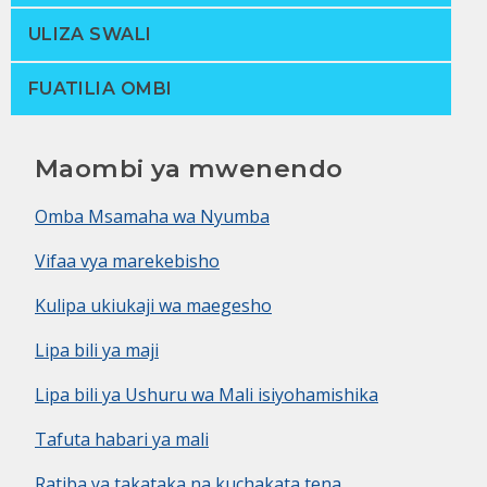
ULIZA SWALI
FUATILIA OMBI
Maombi ya mwenendo
Omba Msamaha wa Nyumba
Vifaa vya marekebisho
Kulipa ukiukaji wa maegesho
Lipa bili ya maji
Lipa bili ya Ushuru wa Mali isiyohamishika
Tafuta habari ya mali
Ratiba ya takataka na kuchakata tena