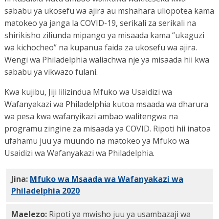
sababu ya ukosefu wa ajira au mshahara uliopotea kama
matokeo ya janga la COVID-19, serikali za serikali na
shirikisho ziliunda mipango ya misaada kama “ukaguzi
wa kichocheo” na kupanua faida za ukosefu wa ajira.
Wengi wa Philadelphia waliachwa nje ya misaada hii kwa
sababu ya vikwazo fulani.
Kwa kujibu, Jiji lilizindua Mfuko wa Usaidizi wa
Wafanyakazi wa Philadelphia kutoa msaada wa dharura
wa pesa kwa wafanyikazi ambao walitengwa na
programu zingine za misaada ya COVID. Ripoti hii inatoa
ufahamu juu ya muundo na matokeo ya Mfuko wa
Usaidizi wa Wafanyakazi wa Philadelphia.
Jina:
Mfuko wa Msaada wa Wafanyakazi wa
Philadelphia 2020
Ripoti
Maelezo:
Ripoti ya mwisho juu ya usambazaji wa