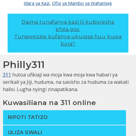
Idara ya Kazi
,
Ofisi ya Mambo ya Wahamiaji
.
Daima tunafanya kazi ili kuboresha
phila.gov.
Tunawezaje kufanya ukurasa huu kuwa
bora?
Philly311
311
hutoa ufikiaji wa moja kwa moja kwa habari ya
serikali ya Jiji, huduma, na sasisho za huduma za wakati
halisi. Lugha nyingi zinapatikana.
Kuwasiliana na 311 online
RIPOTI TATIZO
ULIZA SWALI