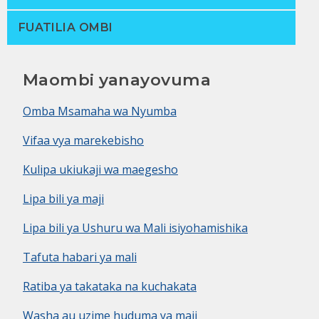
FUATILIA OMBI
Maombi yanayovuma
Omba Msamaha wa Nyumba
Vifaa vya marekebisho
Kulipa ukiukaji wa maegesho
Lipa bili ya maji
Lipa bili ya Ushuru wa Mali isiyohamishika
Tafuta habari ya mali
Ratiba ya takataka na kuchakata
Washa au uzime huduma ya maji