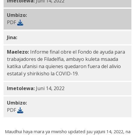
Imetolewa:
Juni 14, 2022
Umbizo:
PDF
Jina:
Ripoti ya Mfuko wa Usaidizi wa Wafanyakazi wa 
Maelezo:
Informe final obre el Fondo de ayuda para
trabajadores de Filadelfia, ambayo kuleta msaada
katika ufanisi na quienes quedaron fuera del alivio
estatal y shirikisho la COVID-19.
Imetolewa:
Juni 14, 2022
Umbizo:
PDF
Maudhui haya mara ya mwisho updated juu ya
Juni 14, 2022
, na