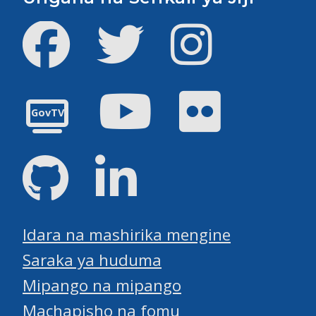
Facebook
Twitter
Instagram
Youtube
Flickr
GovTV
GitHub
LinkedIn
Idara na mashirika mengine
Saraka ya huduma
Mipango na mipango
Machapisho na fomu