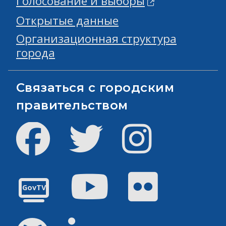
Голосование и выборы
Открытые данные
Организационная структура
города
Связаться с городским
правительством
Facebook
Твиттер
инстаграм
Youtube
Flickr
GovTV
GitHub
Linked