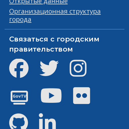
Открытые данные
Организационная структура
города
Связаться с городским
правительством
Facebook
Твиттер
инстаграм
Youtube
Flickr
GovTV
GitHub
Linked