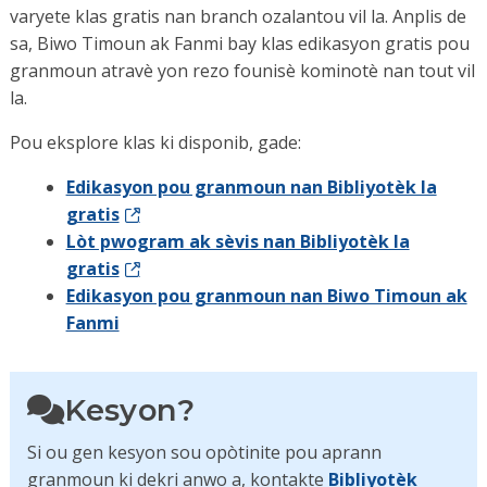
varyete klas gratis nan branch ozalantou vil la. Anplis de
sa, Biwo Timoun ak Fanmi bay klas edikasyon gratis pou
granmoun atravè yon rezo founisè kominotè nan tout vil
la.
Pou eksplore klas ki disponib, gade:
Edikasyon pou granmoun nan Bibliyotèk la
gratis
Lòt pwogram ak sèvis nan Bibliyotèk la
gratis
Edikasyon pou granmoun nan Biwo Timoun ak
Fanmi
Kesyon?
Si ou gen kesyon sou opòtinite pou aprann
granmoun ki dekri anwo a, kontakte
Bibliyotèk