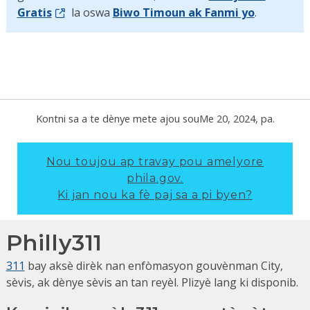
Gratis
la oswa
Biwo Timoun ak Fanmi yo
.
Kontni sa a te dènye mete ajou sou
Me 20, 2024
, pa.
Nou toujou ap travay pou amelyore
phila.gov.
Ki jan nou ka fè paj sa a pi byen?
Philly311
311
bay aksè dirèk nan enfòmasyon gouvènman City,
sèvis, ak dènye sèvis an tan reyèl. Plizyè lang ki disponib.