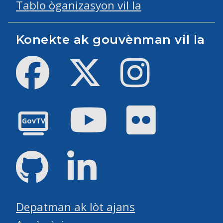
Tablo òganizasyon vil la
Konekte ak gouvènman vil la
Facebook
Twitter
Instagram
Youtube
Flickr
GovTV
GitHub
LinkedIn
Depatman ak lòt ajans