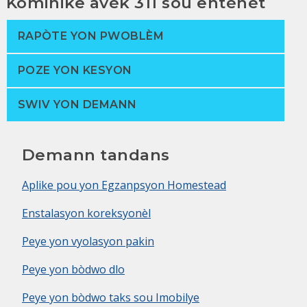
Kominike avèk 311 sou entènèt
RAPÒTE YON PWOBLÈM
POZE YON KESYON
SWIV YON DEMANN
Demann tandans
Aplike pou yon Egzanpsyon Homestead
Enstalasyon koreksyonèl
Peye yon vyolasyon pakin
Peye yon bòdwo dlo
Peye yon bòdwo taks sou Imobilye