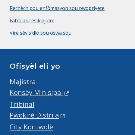
Rechèch pou enfòmasyon sou pwopriyete
Fatra ak resiklaj orè
Vire sèvis dlo sou oswa sou
Ofisyèl eli yo
Majistra
Konsèy Minisipal
Tribinal
Pwokirè Distri a
City Kontwolè