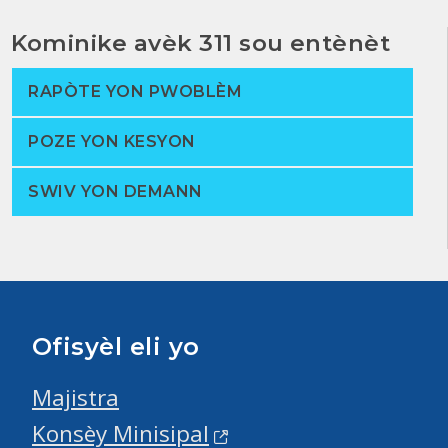
Kominike avèk 311 sou entènèt
RAPÒTE YON PWOBLÈM
POZE YON KESYON
SWIV YON DEMANN
Ofisyèl eli yo
Majistra
Konsèy Minisipal