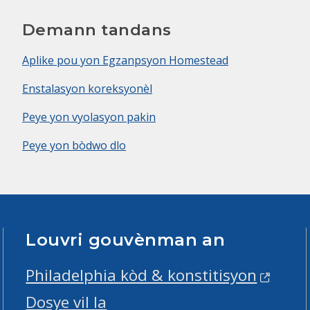
Demann tandans
Aplike pou yon Egzanpsyon Homestead
Enstalasyon koreksyonèl
Peye yon vyolasyon pakin
Peye yon bòdwo dlo
Louvri gouvènman an
Philadelphia kòd & konstitisyon
Dosye vil la