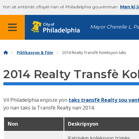
Yon sit entènèt ofisyèl nan vil Philadelphia gouvènman
Men ki 
Mayor Cherelle L. P
Piblikasyon & fòm
2014 Realty Transfè Koleksyon taks
2014 Realty Transfè Ko
Vil Philadelphia enpoze yon
taks transfè Realty sou van
yo nan taks la Transfè Realty nan 2014.
Non
Deskripsyon
Katriyèm koleksyon trimès.