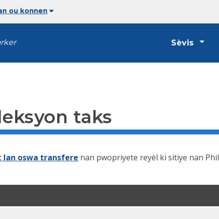
jan ou konnen
arker
Sèvis
leksyon taks
t lan oswa transfere
nan pwopriyete reyèl ki sitiye nan Ph