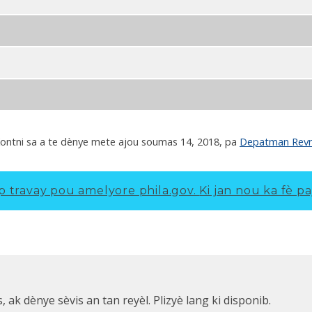
ontni sa a te dènye mete ajou sou
mas 14, 2018
, pa
Depatman Revn
p travay pou amelyore phila.gov.
Ki jan nou ka fè pa
k dènye sèvis an tan reyèl. Plizyè lang ki disponib.