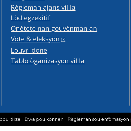
Règleman ajans vil la
Lòd egzekitif
Onètete nan gouvènman an
Vote & eleksyon
Louvri done
Tablo òganizasyon vil la
u itilize
Dwa pou konnen
Règleman sou enfòmasyon 