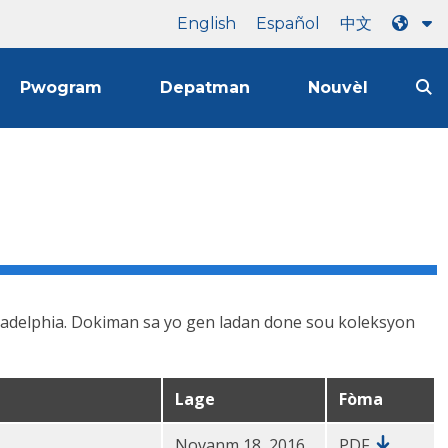
English
Español
中文
Pwogram
Depatman
Nouvèl
iladelphia. Dokiman sa yo gen ladan done sou koleksyon
Lage
Fòma
Novanm 18, 2016
PDF