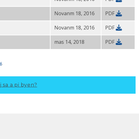
Novanm 18, 2016
PDF
Novanm 18, 2016
PDF
mas 14, 2018
PDF
i
.
j sa a pi byen?