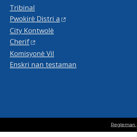
Tribinal
Pwokirè Distri a
City Kontwolè
Cherif
Komisyonè Vil
Enskri nan testaman
Regleman po