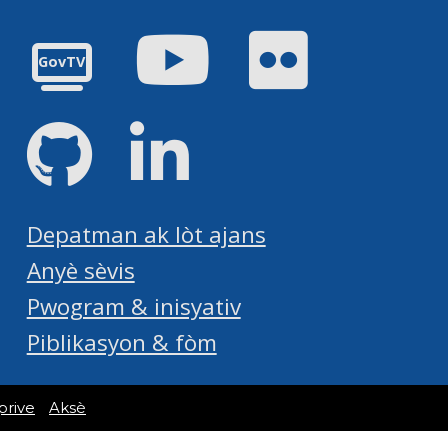
Youtube
Flickr
GovTV
GitHub
LinkedIn
Depatman ak lòt ajans
Anyè sèvis
Pwogram & inisyativ
Piblikasyon & fòm
prive
Aksè