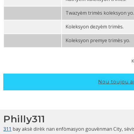
2014 Q4 Realty Transfè Taks PDF
Twazyèm trimès koleksyon yo.
2014 Q3 Realty Transfè Taks PDF
Koleksyon dezyèm trimès.
2014 Q2 Realty Transfè Taks PDF
Koleksyon premye trimès yo.
2014 Q1 Realty Transfè Taks PDF
K
Nou toujou a
Philly311
311
bay aksè dirèk nan enfòmasyon gouvènman City, sèvis, a