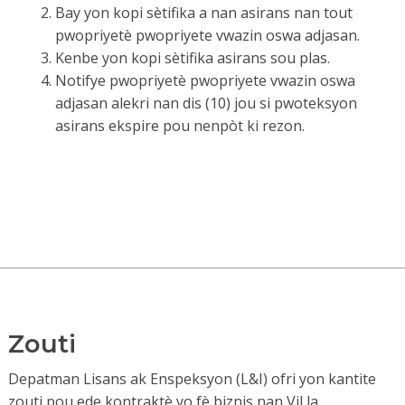
Bay yon kopi sètifika a nan asirans nan tout
pwopriyetè pwopriyete vwazin oswa adjasan.
Kenbe yon kopi sètifika asirans sou plas.
Notifye pwopriyetè pwopriyete vwazin oswa
adjasan alekri nan dis (10) jou si pwoteksyon
asirans ekspire pou nenpòt ki rezon.
Zouti
Depatman Lisans ak Enspeksyon (L&I) ofri yon kantite
zouti pou ede kontraktè yo fè biznis nan Vil la.