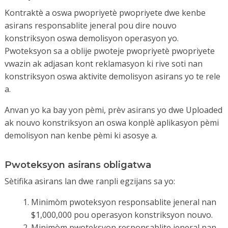
Kou a dwe ranpli nan senk ane anvan renouvèlman
konpayi an
lisans lan. Founisè a dwe apwouve Pensilvani
Kontraktè a oswa pwopriyetè pwopriyete dwe kenbe
Depatman
kalifikasyon yo ak kalifikasyon nan
Travay ak Endistri PA
asirans responsablite jeneral pou dire nouvo
a, epi yo dwe soumèt prèv fini
fòmatè
ak aplikasyon renouvèlman an.
konstriksyon oswa demolisyon operasyon yo.
Yon pwogram asirans kalite
Pwoteksyon sa a oblije pwoteje pwopriyetè pwopriyete
Kontinye èdtan edikasyon nan ègzumasyon, tranche, ak
dokimante
vwazin ak adjasan kont reklamasyon ki rive soti nan
mekanik tè ka aplike tou nan direksyon egzijans pou
Kondisyon pou fè tès:
konstriksyon oswa aktivite demolisyon asirans yo te rele
OSHA 30 Sekirite Konstriksyon ak Sante.
OSHA 3015 oswa altènativ EVITP dwe:
a.
Mete yon egzamen
Sit administratè sekirite pou gwo
Anvan yo ka bay yon pèmi, prèv asirans yo dwe Uploaded
Idantifye yon klas pase pou
pwojè
ak nouvo konstriksyon an oswa konplè aplikasyon pèmi
sètifikasyon
demolisyon nan kenbe pèmi ki asosye a.
Bay omwen yon opòtinite yo Repriz
Yon manadjè sekirite sit dwe sipèvize nenpòt nouvo
tès
konstriksyon, chanjman estriktirèl, oswa demolisyon nan
Resètifikasyon:
Pwoteksyon asirans obligatwa
yon bilding ki se:
OSHA 3015 oswa altènativ EVITP dwe:
Sètifika asirans lan dwe ranpli egzijans sa yo:
Plis pase twa istwa wotè.
Mete yon pwosesis resètifikasyon
40 pye nan wotè.
Minimòm pwoteksyon responsablite jeneral nan
oswa renouvèlman
Oswa avèk yon anprint pi gwo pase 10,000 pye
$1,000,000 pou operasyon konstriksyon nouvo.
kare.
Minimòm pwoteksyon responsablite jeneral nan