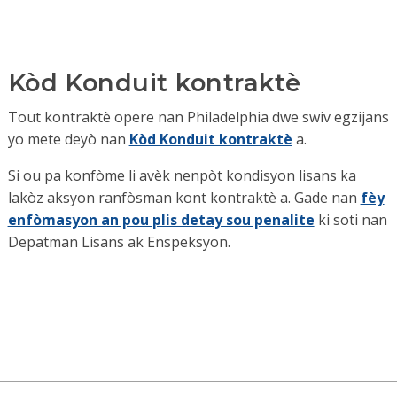
Kòd Konduit kontraktè
Tout kontraktè opere nan Philadelphia dwe swiv egzijans
yo mete deyò nan
Kòd Konduit kontraktè
a.
Si ou pa konfòme li avèk nenpòt kondisyon lisans ka
lakòz aksyon ranfòsman kont kontraktè a. Gade nan
fèy
enfòmasyon an pou plis detay sou penalite
ki soti nan
Depatman Lisans ak Enspeksyon.