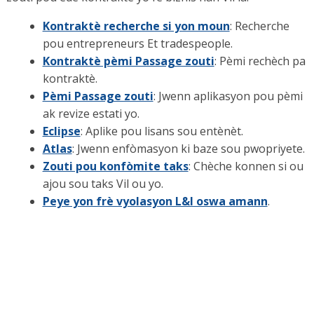
Kontraktè recherche si yon moun
: Recherche
pou entrepreneurs Et tradespeople.
Kontraktè pèmi Passage zouti
: Pèmi rechèch pa
kontraktè.
Pèmi Passage zouti
: Jwenn aplikasyon pou pèmi
ak revize estati yo.
Eclipse
: Aplike pou lisans sou entènèt.
Atlas
: Jwenn enfòmasyon ki baze sou pwopriyete.
Zouti pou konfòmite taks
: Chèche konnen si ou
ajou sou taks Vil ou yo.
Peye yon frè vyolasyon L&I oswa amann
.