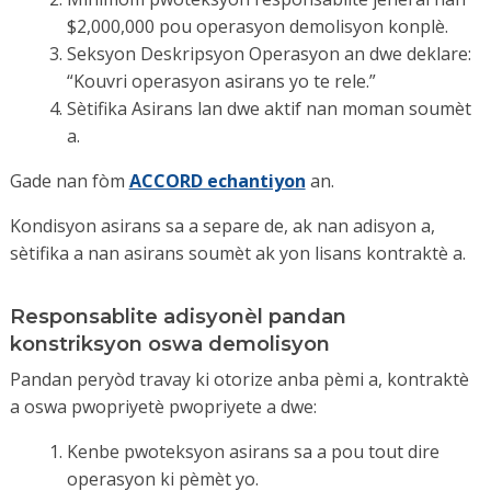
Ki jan yo soumèt yon revizyon pwogram:
$2,000,000 pou operasyon demolisyon konplè.
Manadjè sekirite sit deziyen an (yo) dwe ranpli OSHA 30
Pou soumèt yon pwogram pou konsiderasyon, dokiman
Seksyon Deskripsyon Operasyon an dwe deklare:
Sekirite Konstriksyon ak Sante ki ofri pa yon
antrenè
imèl bay
garvin.jowers@phila.gov
.
“Kouvri operasyon asirans yo te rele.”
otorize OSHA Outreach
oswa yon altènatif apwouve.
Sètifika Asirans lan dwe aktif nan moman soumèt
Kontraktè a dwe soumèt nenpòt administratè sekirite sit
a.
nan enspektè bilding lan anvan travay kòmanse.
Gade nan fòm
ACCORD echantiyon
an.
Kondisyon asirans sa a separe de, ak nan adisyon a,
sètifika a nan asirans soumèt ak yon lisans kontraktè a.
Responsablite adisyonèl pandan
konstriksyon oswa demolisyon
Pandan peryòd travay ki otorize anba pèmi a, kontraktè
a oswa pwopriyetè pwopriyete a dwe:
Kenbe pwoteksyon asirans sa a pou tout dire
operasyon ki pèmèt yo.