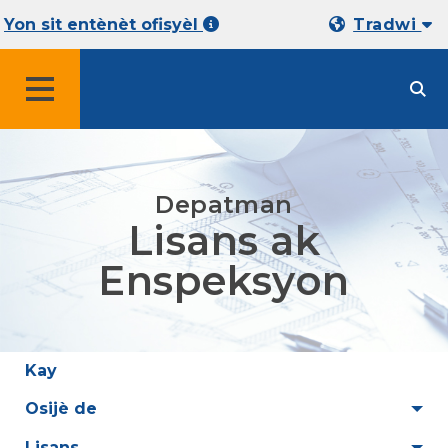
Yon sit entènèt ofisyèl
Tradwi
MENU
Depatman
Lisans ak
Enspeksyon
Kay
Osijè de
Lisans