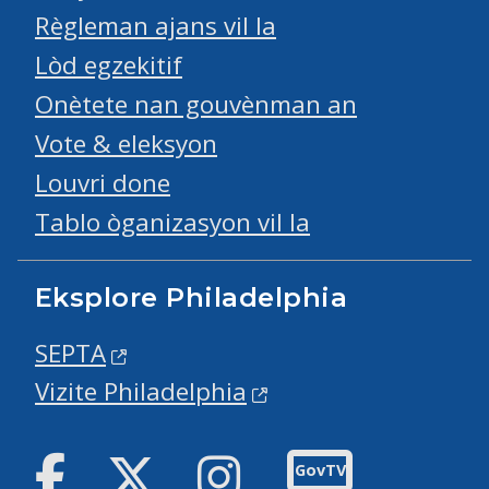
Règleman ajans vil la
Lòd egzekitif
Onètete nan gouvènman an
Vote & eleksyon
Louvri done
Tablo òganizasyon vil la
Eksplore Philadelphia
SEPTA
Vizite Philadelphia
Facebook
Twitter
Instagram
GovTV