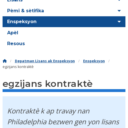
Pèmi & sètifika
Enspeksyon
Apèl
Resous
Depatman Lisans ak Enspeksyon
Enspeksyon
egzijans kontraktè
egzijans kontraktè
Kontraktè k ap travay nan
Philadelphia bezwen gen yon lisans