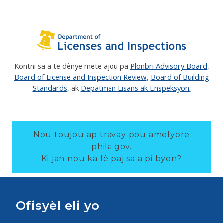
Kontni sa a te dènye mete ajou pa
Plonbri Advisory Board
,
Board of License and Inspection Review
,
Board of Building
Standards
, ak
Depatman Lisans ak Enspeksyon.
Nou toujou ap travay pou amelyore
phila.gov.
Ki jan nou ka fè paj sa a pi byen?
Ofisyèl eli yo