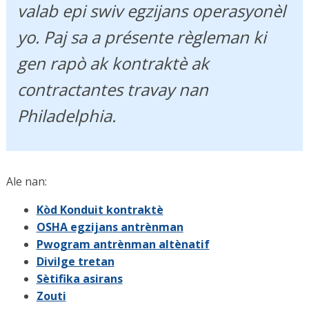
valab epi swiv egzijans operasyonèl
yo. Paj sa a présente règleman ki
gen rapò ak kontraktè ak
contractantes travay nan
Philadelphia.
Ale nan:
Kòd Konduit kontraktè
OSHA egzijans antrènman
Pwogram antrènman altènatif
Divilge tretan
Sètifika asirans
Zouti