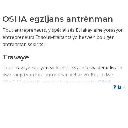
OSHA egzijans antrènman
Tout entrepreneurs, y spécialisés Et lakay amelyorasyon
entrepreneurs Et sous-traitants yo bezwen pou gen
antrènman sekirite.
Travayè
Tout travayè sou yon sit konstriksyon oswa demolisyon
dwe ranpli yon kou antrènman debaz yo. Kou a dwe
OSHA 10 Konstriksyon ki ofri pa yon otorize
OSHA
Plis +
Trainer Outreach
oswa yon altènatif apwouve.
Kontraktè yo dwe kenbe prèv antrènman sou sit travay
la.
Sa gen ladan kontraktè echanj ak anrejistre
kontraktè amelyorasyon lakay Pensilvani.