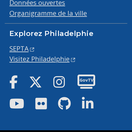
Données ouvertes
Organigramme de la ville
Explorez Philadelphie
SEPTA
Visitez Philadelphie
Facebook
Twitter
Instagram
GovTV
Youtube
Flickr
GitHub
LinkedIn