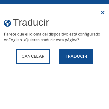
Un sitio web oficial
Traducir
Traducir
Parece que el idioma del dispositivo está configurado
en
English
. ¿Quieres traducir esta página?
Departamento de
Comercio
CANCELAR
TRADUCIR
Inicio
Acerca de
Para organizaciones comunitarias
Para empresas