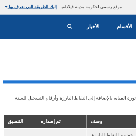
موقع رسمي لحكومة مدينة فيلادلفيا
إليك الطريقة التي تعرف بها
الأقسام
الأخبار
اتورة المياه، بالإضافة إلى النقاط البارزة وأرقام التسجيل للسنة
وصف
تم إصداره
التنسيق
تقرير حول عدد عملاء المياه السكنية الذين شاركوا في برنامج المساعدة المتدرجة (TAP) في السنة التقويمية 2020. يتضمن النقاط البارزة