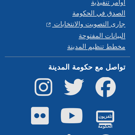
أوامر تنفيذية
الصدق في الحكومة
جارى التصويت والانتخابات
البيانات المفتوحة
مخطط تنظيم المدينة
تواصل مع حكومة المدينة
فيس بوك
تويتر
إينستاجرام
يوتيوب
فليكر
تلفزيون
الحكومة