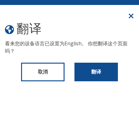
官方网站
翻译
翻译
看来您的设备语言已设置为
English
。 你想翻译这个页面
由于气温极高，无家可归者服务办公室宣布了
《红色警
吗？
报》。 要为在户外生活或睡觉的人寻求帮助，请拨打纽约市
全天候无家可归者街头外联热线：
(215) 232-1984
。
取消
翻译
出版物和表格
2020财年应收水资源报告
2020财年应收水资源报
告