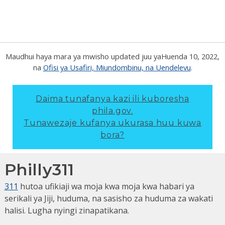
Maudhui haya mara ya mwisho updated juu ya
Huenda 10, 2022
,
na
Ofisi ya Usafiri, Miundombinu, na Uendelevu
.
Daima tunafanya kazi ili kuboresha
phila.gov.
Tunawezaje kufanya ukurasa huu kuwa
bora?
Philly311
311
hutoa ufikiaji wa moja kwa moja kwa habari ya
serikali ya Jiji, huduma, na sasisho za huduma za wakati
halisi. Lugha nyingi zinapatikana.