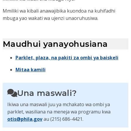
Mmiliki wa kibali anawajibika kuondoa na kuhifadhi
mbuga yao wakati wa ujenzi unaoruhusiwa.
Maudhui yanayohusiana
Parklet, plaza, na pakiti za ombi ya baiskeli
Mitaa kamili
Una maswali?
Ikiwa una maswali juu ya mchakato wa ombi ya
parklet, wasiliana na meneja wa programu kwa
otis@phila.gov
au (215) 686-4421.