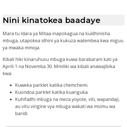
Nini kinatokea baadaye
Mara tu Idara ya Mitaa inapokagua na kuidhinisha
mbuga, utapokea idhini ya kukuza watembea kwa miguu
ya mwaka mmoja.
Kibali hiki kinaruhusu mbuga kuwa barabarani kati ya
Aprili 1 na Novemba 30. Mmiliki wa kibali anawajibika
kwa:
Kuweka parklet katika chemchemi.
Kuondoa parklet katika kuanguka.
Kuhifadhi mbuga na meza yoyote, viti, wapandaji,
au vitu vingine vya mbuga wakati wa msimu wa
baridi.