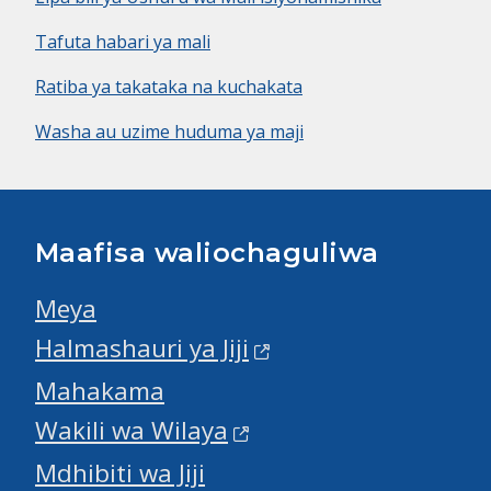
Tafuta habari ya mali
Ratiba ya takataka na kuchakata
Washa au uzime huduma ya maji
Maafisa waliochaguliwa
Meya
Halmashauri ya Jiji
Mahakama
Wakili wa Wilaya
Mdhibiti wa Jiji