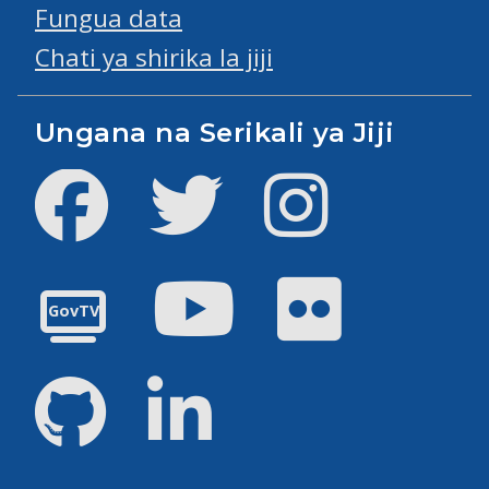
Fungua data
Chati ya shirika la jiji
Ungana na Serikali ya Jiji
Facebook
Twitter
Instagram
Youtube
Flickr
GovTV
GitHub
LinkedIn