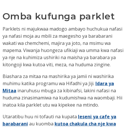
Omba kufunga parklet
Parklets ni majukwaa madogo ambayo huchukua nafasi
ya nafasi moja au mbili za maegesho ya barabarani
wakati wa chemchemi, majira ya joto, na msimu wa
mapema. Viwanja huongeza ufikiaji wa umma kwa nafasi
ya nje na kuhimiza ushiriki na maisha ya barabara ya
kitongoji kwa kutoa viti, meza, na huduma zingine.
Biashara za mitaa na mashirika ya jamii ni washirika
muhimu katika programu wa Hifadhi ya Jiji.
Idara ya
Mitaa
inaruhusu mbuga za kibinafsi, lakini nafasi na
huduma zinasimamiwa na kudumishwa na waombaji. Hii
inatoa kila parklet utu wa kipekee na mtindo.
Utaratibu huu ni tofauti na kupata
leseni ya cafe ya
barabarani
au kuomba
kutoa chakula cha nje kwa