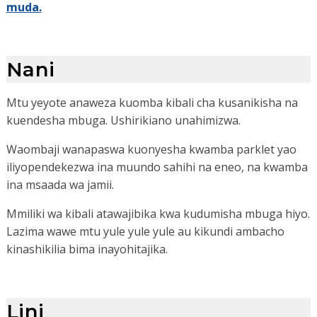
muda.
Nani
Mtu yeyote anaweza kuomba kibali cha kusanikisha na
kuendesha mbuga. Ushirikiano unahimizwa.
Waombaji wanapaswa kuonyesha kwamba parklet yao
iliyopendekezwa ina muundo sahihi na eneo, na kwamba
ina msaada wa jamii.
Mmiliki wa kibali atawajibika kwa kudumisha mbuga hiyo.
Lazima wawe mtu yule yule yule au kikundi ambacho
kinashikilia bima inayohitajika.
Lini