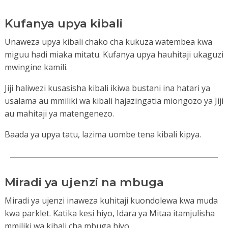
Kufanya upya kibali
Unaweza upya kibali chako cha kukuza watembea kwa
miguu hadi miaka mitatu. Kufanya upya hauhitaji ukaguzi
mwingine kamili.
Jiji haliwezi kusasisha kibali ikiwa bustani ina hatari ya
usalama au mmiliki wa kibali hajazingatia miongozo ya Jiji
au mahitaji ya matengenezo.
Baada ya upya tatu, lazima uombe tena kibali kipya.
Miradi ya ujenzi na mbuga
Miradi ya ujenzi inaweza kuhitaji kuondolewa kwa muda
kwa parklet. Katika kesi hiyo, Idara ya Mitaa itamjulisha
mmiliki wa kibali cha mbuga hiyo.