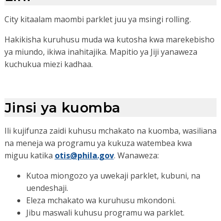
City kitaalam maombi parklet juu ya msingi rolling.
Hakikisha kuruhusu muda wa kutosha kwa marekebisho
ya miundo, ikiwa inahitajika. Mapitio ya Jiji yanaweza
kuchukua miezi kadhaa.
Jinsi ya kuomba
Ili kujifunza zaidi kuhusu mchakato na kuomba, wasiliana
na meneja wa programu ya kukuza watembea kwa
miguu katika
otis@phila.gov
. Wanaweza:
Kutoa miongozo ya uwekaji parklet, kubuni, na
uendeshaji.
Eleza mchakato wa kuruhusu mkondoni.
Jibu maswali kuhusu programu wa parklet.