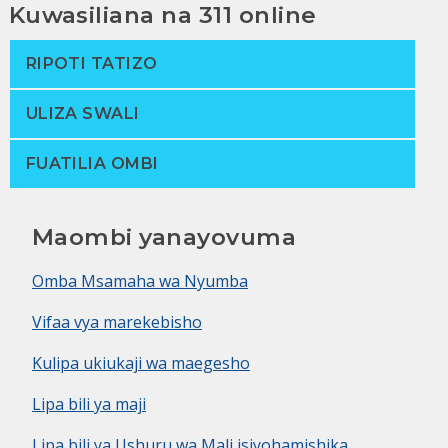
Kuwasiliana na 311 online
RIPOTI TATIZO
ULIZA SWALI
FUATILIA OMBI
Maombi yanayovuma
Omba Msamaha wa Nyumba
Vifaa vya marekebisho
Kulipa ukiukaji wa maegesho
Lipa bili ya maji
Lipa bili ya Ushuru wa Mali isiyohamishika