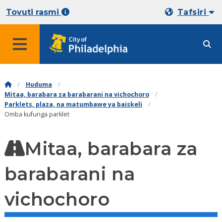
Tovuti rasmi
Tafsiri
Huduma
Mitaa, barabara za barabarani na vichochoro
Parklets, plaza, na matumbawe ya baiskeli
Omba kufunga parklet
Mitaa, barabara za
barabarani na
vichochoro