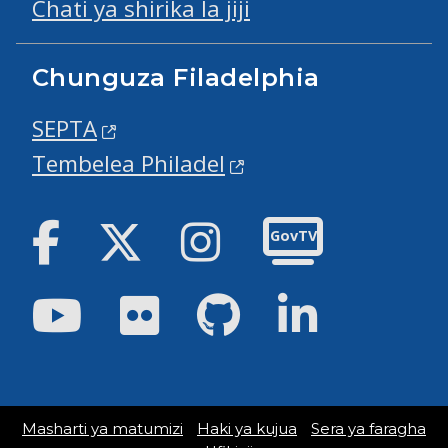
Chati ya shirika la jiji
Chunguza Filadelphia
SEPTA
Tembelea Philadel
Facebook
Twitter
Instagram
GovTV
Youtube
Flickr
GitHub
LinkedIn
Masharti ya matumizi
Haki ya kujua
Sera ya faragha