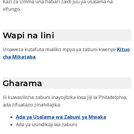
Kazi za Umma una habari zaidi juu ya usalama na
vifungo.
Wapi na lini
Unaweza kutafuta mialiko mpya ya zabuni kwenye
Kituo
cha Mikataba
.
Gharama
Ili kuwasilisha zabuni inayojibika kwa Jiji la Philadelphia,
ada zifuatazo zinahitajika:
Ada ya Usalama wa Zabuni ya Mwaka
Ada ya usindikaji wa zabuni