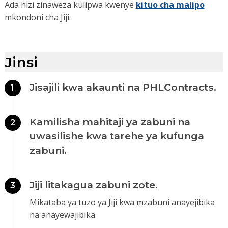
Ada hizi zinaweza kulipwa kwenye
kituo cha malipo
mkondoni cha Jiji.
Jinsi
Jisajili kwa akaunti na PHLContracts.
1
Kamilisha mahitaji ya zabuni na
2
uwasilishe kwa tarehe ya kufunga
zabuni.
Jiji litakagua zabuni zote.
3
Mikataba ya tuzo ya Jiji kwa mzabuni anayejibika
na anayewajibika.