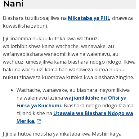
Nani
Biashara tu zilizosajiliwa na
Mikataba ya PHL
zinaweza
kuwasilisha zabuni.
Jiji linaomba nukuu kutoka kwa wachuuzi
waliothibitishwa kama wachache, wanawake, au
wafanyabiashara wanaomilikiwa na walemavu, au
wachuuzi umesajiliwa kama biashara ndogo ndogo. Ikiwa
hakuna wachuuzi kama hao wanaweza kutoa nukuu,
nukuu zinaweza kuombwa kutoka kwa biashara zingine.
Wachache, wanawake, au biashara inayomilikiwa
na walemavu lazima
wajiandikishe na Ofisi ya
Fursa ya Kiuchumi.
Biashara ndogo ndogo lazima
zijiandikishe na
Utawala wa Biashara Ndogo wa
Merika.
Jiji pia hutoa motisha ya mkataba kwa Mashirika ya