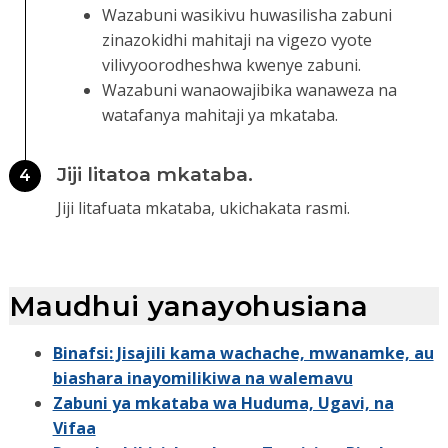
Wazabuni wasikivu huwasilisha zabuni
zinazokidhi mahitaji na vigezo vyote
vilivyoorodheshwa kwenye zabuni.
Wazabuni wanaowajibika wanaweza na
watafanya mahitaji ya mkataba.
Jiji litatoa mkataba.
4
Jiji litafuata mkataba, ukichakata rasmi.
Maudhui yanayohusiana
Binafsi: Jisajili kama wachache, mwanamke, au
biashara inayomilikiwa na walemavu
Zabuni ya mkataba wa Huduma, Ugavi, na
Vifaa