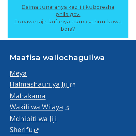
Daima tunafanya kazi ili kuboresha
phila.gov.
Tunawezaje kufanya ukurasa huu kuwa
bora?
Maafisa waliochaguliwa
Meya
Halmashauri ya Jiji
Mahakama
Wakili wa Wilaya
Mdhibiti wa Jiji
Sherifu