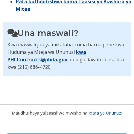
Pata kuthibitishwa kama Taasisi ya Biashara ya
Mitaa
Una maswali?
Kwa maswali juu ya mikataba, tuma barua pepe kwa
Huduma ya Mteja wa Ununuzi
kwa
PHLContracts@phila.gov
au piga dawati la usaidizi
kwa (215) 686-4720.
Maudhui haya yalisasishwa mwisho na
Idara ya Ununuzi
.