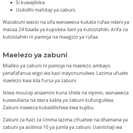
Si kuwajibika.
Usikidhi mahitaji ya zabuni.
Wazabuni wasio na sifa wanaweza kukata rufaa ndani ya
masaa 24 baada ya kupokea ilani ya kutostahiki. Arifa za
kutostahiki ni pamoja na maagizo ya rufaa.
Maelezo ya zabuni
Mialiko ya zabuni ni pamoja na maelezo ambayo
yanafafanua wigo wa kazi inayonunuliwa. Lazima ufuate
maelezo kwa kila fursa ya zabuni.
Ikiwa muuzaji anaamini kuna shida na vipimo, wanaweza
kuwasiliana na idara kabla ya zabuni kufunguliwa.
Zabuni inaweza kubadilishwa kwa kujibu.
Zabuni za Kazi za Umma lazima zifuatwe na dhamana ya
zabuni ya asilimia 10 ya jumla ya zabuni. Uainishaji wa