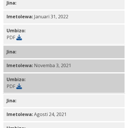
Jina:
Kituo cha
Uuguzi na Ukarabati cha Somerton
PD
Imetolewa:
Januari 31, 2022
Umbizo:
PDF
Jina:
Hospitali za Kindred na Afya ya Scion PDF
Imetolewa:
Novemba 3, 2021
Umbizo:
PDF
Jina:
Chuo Kikuu cha Thomas Jefferson na Mtandao wa
Imetolewa:
Agosti 24, 2021