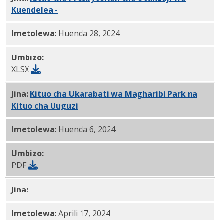
Kuendelea -
Maonyesho B xlsx
Imetolewa:
Huenda 28, 2024
Umbizo:
XLSX
Jina:
Kituo cha
Ukarabati wa Magharibi Park na
Kituo cha Uuguzi
PDF
Imetolewa:
Huenda 6, 2024
Umbizo:
PDF
Jina:
Kituo cha
Uuguzi na Ukarabati cha St Ignatius
P
Imetolewa:
Aprili 17, 2024