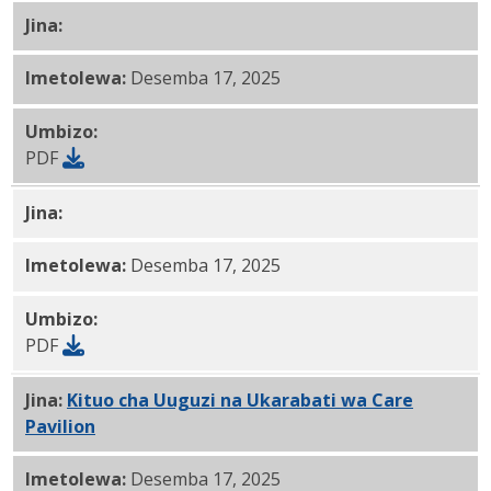
Jina:
Kituo cha
Uuguzi na Ukarabati cha Maplewood
P
Imetolewa:
Desemba 17, 2025
Umbizo:
PDF
Jina:
Kituo cha
Uuguzi na Ukarabati cha Tucker House
Imetolewa:
Desemba 17, 2025
Umbizo:
PDF
Jina:
Kituo cha Uuguzi na Ukarabati wa Care
Pavilion
PDF
Imetolewa:
Desemba 17, 2025