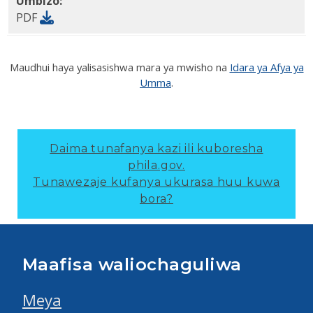
Umbizo:
PDF
Maudhui haya yalisasishwa mara ya mwisho na
Idara ya Afya ya
Umma
.
Daima tunafanya kazi ili kuboresha
phila.gov.
Tunawezaje kufanya ukurasa huu kuwa
bora?
Maafisa waliochaguliwa
Meya