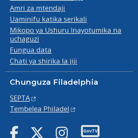
Amri za mtendaji
Uaminifu katika serikali
Mikopo ya Ushuru Inayotumika na
uchaguzi
Fungua data
Chati ya shirika la jiji
Chunguza Filadelphia
SEPTA
Tembelea Philadel
Facebook
Twitter
Instagram
GovTV