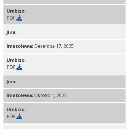
Umbizo:
PDF
Jina:
Kituo cha Uuguzi na Ukarabati cha York PDF
Imetolewa:
Desemba 17, 2025
Umbizo:
PDF
Jina:
Kituo cha
Uuguzi na Rehab cha Cheltenham
PDF
Imetolewa:
Oktoba 1, 2025
Umbizo:
PDF