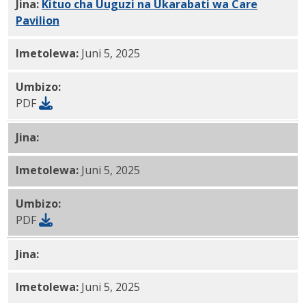
Jina:
Kituo cha Uuguzi na Ukarabati wa Care
Pavilion
PDF
Imetolewa:
Juni 5, 2025
Umbizo:
PDF
Jina:
Kituo cha
Uuguzi na Ukarabati cha Cliveden
PDF
Imetolewa:
Juni 5, 2025
Umbizo:
PDF
Jina:
Kituo cha
Uuguzi na Ukarabati cha Maplewood
P
Imetolewa:
Juni 5, 2025