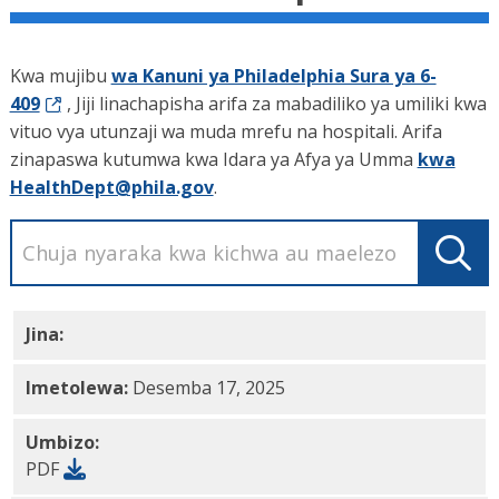
Kwa mujibu
wa Kanuni ya Philadelphia Sura ya 6-
409
, Jiji linachapisha arifa za mabadiliko ya umiliki kwa
vituo vya utunzaji wa muda mrefu na hospitali. Arifa
zinapaswa kutumwa kwa Idara ya Afya ya Umma
kwa
HealthDept@phila.gov
.
Jina:
Kituo cha
Ukarabati wa Uuguzi cha Cliveden
PDF
Imetolewa:
Desemba 17, 2025
Umbizo:
PDF