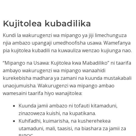
Kujitolea kubadilika
Kundi la wakurugenzi wa mipango ya jiji limechunguza
njia ambazo upangaji umedhoofisha usawa. Wamefanya
pia kujitolea kubadili na kuwauliza wenzao kujiunga nao.
“Mipango na Usawa: Kujitolea kwa Mabadiliko” ni taarifa
ambayo wakurugenzi wa mipango wanaahidi
kurekebisha madhara ya zamani na kuunda mustakabali
unaojumuisha. Wakurugenzi wa mipango ambao
wamesaini taarifa hiyo wanajitolea:
Kuunda jamii ambazo ni tofauti kitamaduni,
zinazoweza kuishi, na kupatikana.
Kuhifadhi, kuimarisha, na kusherehekea
utamaduni, mali, taasisi, na biashara za jamii za
BIPOC.