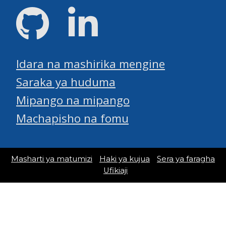
GitHub
LinkedIn
Idara na mashirika mengine
Saraka ya huduma
Mipango na mipango
Machapisho na fomu
Masharti ya matumizi
Haki ya kujua
Sera ya faragha
Ufikiaji