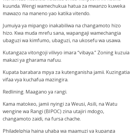
kuunda. Wengi wamechukua hatua za mwanzo kuweka
mawazo na maneno yao katika vitendo.
Jumuiya ya mipango inakabiliwa na changamoto hizo
hizo. Kwa muda mrefu sana, wapangaji wamechangia
ubaguzi wa kimfumo, ubaguzi, na ukosefu wa usawa.
Kutangaza vitongoji vilivyo imara “vibaya.” Zoning kuzuia
makazi ya gharama nafuu.
Kupata barabara mpya za kutenganisha jamii. Kuzingatia
vifaa vya kuchafua mazingira.
Redlining. Maagano ya rangi.
Kama matokeo, jamii nyingi za Weusi, Asili, na Watu
wengine wa Rangi (BIPOC) zina utajiri mdogo,
changamoto zaidi, na fursa chache.
Philadelphia haina uhaba wa maamuzi ya kupanga