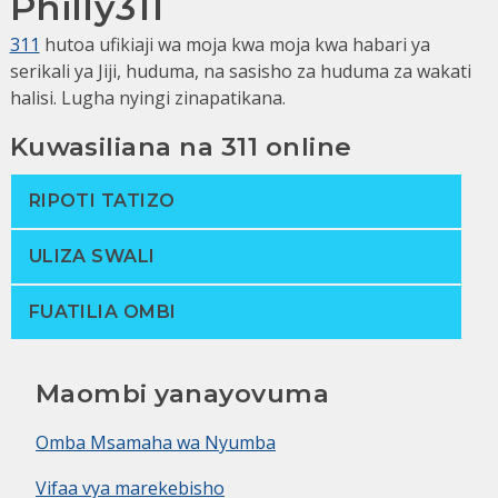
Philly311
311
hutoa ufikiaji wa moja kwa moja kwa habari ya
serikali ya Jiji, huduma, na sasisho za huduma za wakati
halisi. Lugha nyingi zinapatikana.
Kuwasiliana na 311 online
RIPOTI TATIZO
ULIZA SWALI
FUATILIA OMBI
Maombi yanayovuma
Omba Msamaha wa Nyumba
Vifaa vya marekebisho