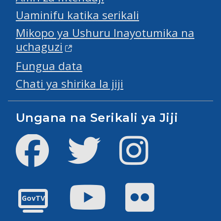
Uaminifu katika serikali
Mikopo ya Ushuru Inayotumika na
uchaguzi
Fungua data
Chati ya shirika la jiji
Ungana na Serikali ya Jiji
Facebook
Twitter
Instagram
Youtube
Flickr
GovTV