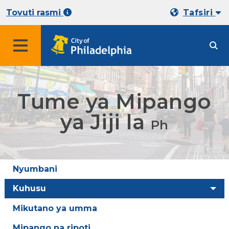
Tovuti rasmi
Tafsiri
Tume ya Mipango
ya Jiji la
Ph
Nyumbani
Kuhusu
Mikutano ya umma
Mipango na ripoti