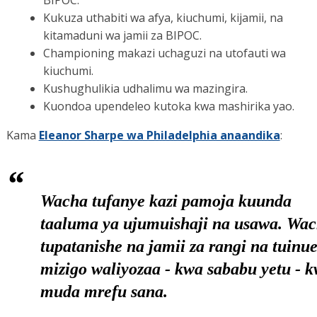
Kukuza uthabiti wa afya, kiuchumi, kijamii, na
kitamaduni wa jamii za BIPOC.
Championing makazi uchaguzi na utofauti wa
kiuchumi.
Kushughulikia udhalimu wa mazingira.
Kuondoa upendeleo kutoka kwa mashirika yao.
Kama
Eleanor Sharpe wa Philadelphia anaandika
:
Wacha tufanye kazi pamoja kuunda
taaluma ya ujumuishaji na usawa. Wa
tupatanishe na jamii za rangi na tuinu
mizigo waliyozaa - kwa sababu yetu - 
muda mrefu sana.