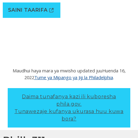
SAINI TAARIFA
Maudhui haya mara ya mwisho updated juu
Huenda 16,
2022
Tume ya Mipango ya Jiji la Philadelphia
.
Daima tunafanya kazi ili kuboresha
phila.gov.
Tunawezaje kufanya ukurasa huu kuwa
bora?