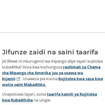
Jifunze zaidi na saini taarifa
Je! Wewe ni mkurugenzi wa mipango aliye tayari kujitolea
kubadilika? Anza kwa kuchunguza
rasilimali za Chama
cha Mipango cha Amerika juu ya usawa wa
kijamii
. Unaweza pia kuona
Kujitolea kwa sasa kwa
watia saini Mabadiliko.
Unapokuwa tayari, soma
taarifa kamili ya Kujitolea
kwa Kubadilisha
na uingie.