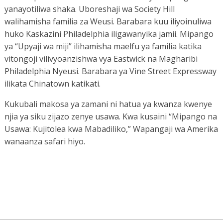
yanayotiliwa shaka. Uboreshaji wa Society Hill
walihamisha familia za Weusi. Barabara kuu iliyoinuliwa
huko Kaskazini Philadelphia iligawanyika jamii. Mipango
ya “Upyaji wa miji” ilihamisha maelfu ya familia katika
vitongoji vilivyoanzishwa vya Eastwick na Magharibi
Philadelphia Nyeusi. Barabara ya Vine Street Expressway
ilikata Chinatown katikati.
Kukubali makosa ya zamani ni hatua ya kwanza kwenye
njia ya siku zijazo zenye usawa. Kwa kusaini “Mipango na
Usawa: Kujitolea kwa Mabadiliko,” Wapangaji wa Amerika
wanaanza safari hiyo.