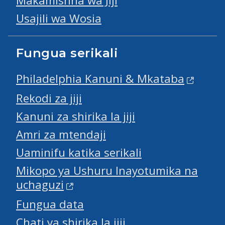
Makamishna wa Jiji
Usajili wa Wosia
Fungua serikali
Philadelphia Kanuni & Mkataba
Rekodi za jiji
Kanuni za shirika la jiji
Amri za mtendaji
Uaminifu katika serikali
Mikopo ya Ushuru Inayotumika na
uchaguzi
Fungua data
Chati ya shirika la jiji