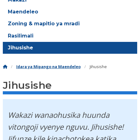
Maendeleo
Zoning & mapitio ya mradi
Rasilimali
Jihusishe
Idara ya Mipango na Maendeleo
Jihusishe
Jihusishe
Wakazi wanaohusika huunda
vitongoji vyenye nguvu. Jihusishe!
Jifunze kile kinachotokea katika