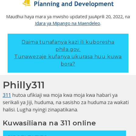
Maudhui haya mara ya mwisho updated juu
Aprili 20, 2022
, na
Idara ya Mipango na Maendeleo
.
Daima tunafanya kazi ili kuboresha
phila.gov.
Tunawezaje kufanya ukurasa huu kuwa
bora?
Philly311
311
hutoa ufikiaji wa moja kwa moja kwa habari ya
serikali ya Jiji, huduma, na sasisho za huduma za wakati
halisi. Lugha nyingi zinapatikana.
Kuwasiliana na 311 online