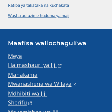
Ratiba ya takataka na kuchakata
Washa au uzime huduma ya maji
Maafisa waliochaguliwa
Meya
Halmashauri ya Jiji
Mahakama
Mwanasheria wa Wilaya
Mdhibiti wa Jiji
Sherifu