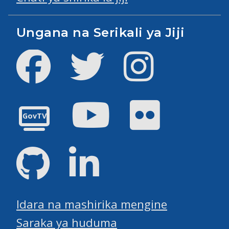
Ungana na Serikali ya Jiji
Facebook
Twitter
Instagram
Youtube
Flickr
GovTV
GitHub
LinkedIn
Idara na mashirika mengine
Saraka ya huduma