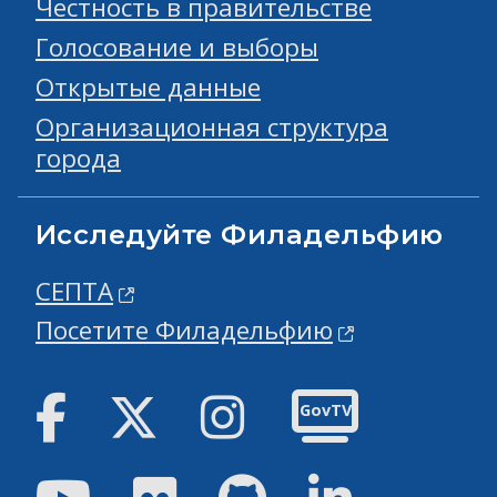
Честность в правительстве
Голосование и выборы
Открытые данные
Организационная структура
города
Исследуйте Филадельфию
СЕПТА
Посетите Филадельфию
Facebook
Твиттер
инстаграм
GovTV
Youtube
Flickr
GitHub
Linked