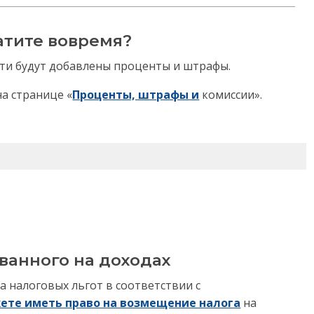
атите вовремя?
сти будут добавлены проценты и штрафы.
а странице «
Проценты, штрафы и
комиссии».
ванного на доходах
а налоговых льгот в соответствии с
ожете иметь право на возмещение налога
на