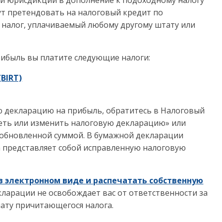
ой юрисдикции в дополнение к подоходному налогу
т претендовать на налоговый кредит по
 налог, уплачиваемый любому другому штату или
рибыль вы платите следующие налоги:
BIRT)
ю декларацию на прибыль, обратитесь в Налоговый
еть или изменить налоговую декларацию
» или
 обновленной суммой
.
В бумажной декларации
а представляет собой исправленную налоговую
 в электронном виде
и распечатать собственную
ларации не освобождает вас от ответственности за
ату причитающегося налога.