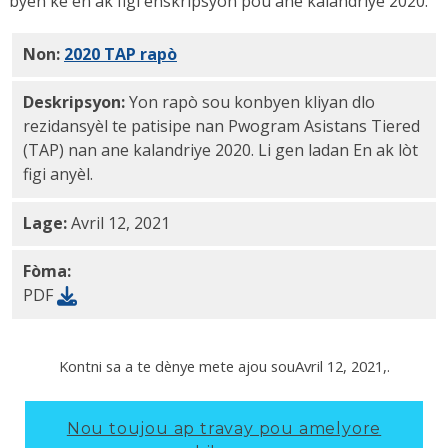
byen ke en ak figi enskripsyon pou ane kalandriye 2020.
Non:
2020 TAP rapò
PDF
Deskripsyon:
Yon rapò sou konbyen kliyan dlo
rezidansyèl te patisipe nan Pwogram Asistans Tiered
(TAP) nan ane kalandriye 2020. Li gen ladan En ak lòt
figi anyèl.
Lage:
Avril 12, 2021
Fòma:
PDF
Kontni sa a te dènye mete ajou sou
Avril 12, 2021
,.
Nou toujou ap travay pou amelyore