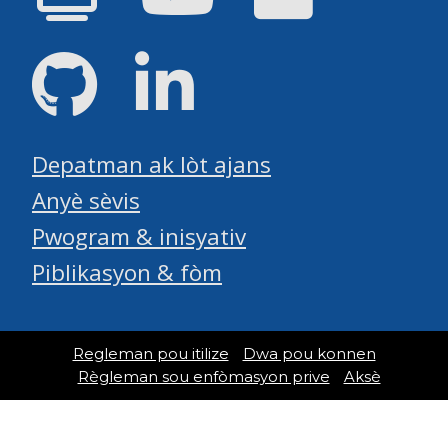
GitHub
LinkedIn
Depatman ak lòt ajans
Anyè sèvis
Pwogram & inisyativ
Piblikasyon & fòm
Regleman pou itilize
Dwa pou konnen
Règleman sou enfòmasyon prive
Aksè