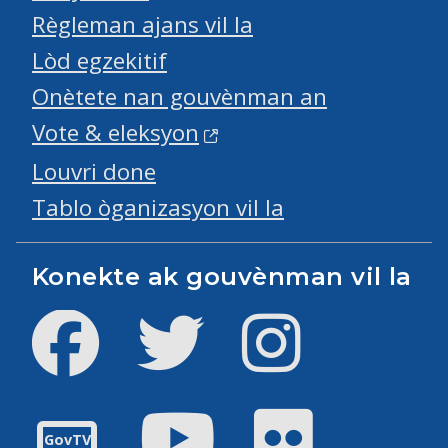
Règleman ajans vil la
Lòd egzekitif
Onètete nan gouvènman an
Vote & eleksyon
Louvri done
Tablo òganizasyon vil la
Konekte ak gouvènman vil la
Facebook
Twitter
Instagram
Youtube
Flickr
GovTV