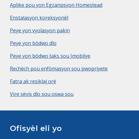
Aplike pou yon Egzanpsyon Homestead
Enstalasyon koreksyonèl
Peye yon vyolasyon pakin
Peye yon bòdwo dlo
Peye yon bòdwo taks sou Imobilye
Rechèch pou enfòmasyon sou pwopriyete
Fatra ak resiklaj orè
Vire sèvis dlo sou oswa sou
Ofisyèl eli yo