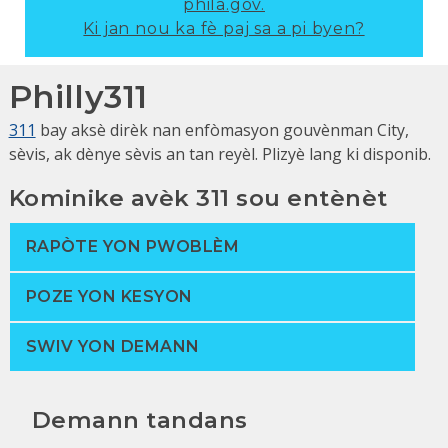
phila.gov.
Ki jan nou ka fè paj sa a pi byen?
Philly311
311
bay aksè dirèk nan enfòmasyon gouvènman City,
sèvis, ak dènye sèvis an tan reyèl. Plizyè lang ki disponib.
Kominike avèk 311 sou entènèt
RAPÒTE YON PWOBLÈM
POZE YON KESYON
SWIV YON DEMANN
Demann tandans