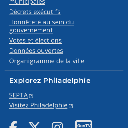
municipales
Décrets exécutifs
Honnêteté au sein du
gouvernement
Votes et élections
Données ouvertes
Organigramme de la ville
Explorez Philadelphie
SEPTA
Visitez Philadelphie
Facebook
Twitter
Instagram
GovTV