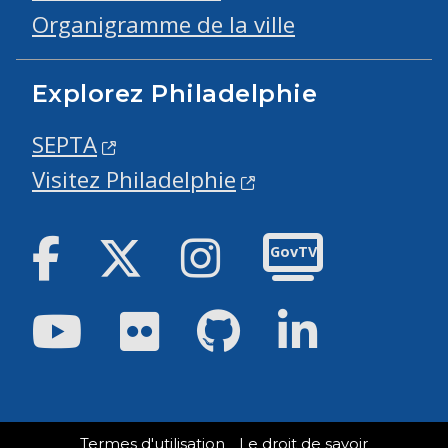
Organigramme de la ville
Explorez Philadelphie
SEPTA
Visitez Philadelphie
Facebook
Twitter
Instagram
GovTV
Youtube
Flickr
GitHub
LinkedIn
Termes d'utilisation
Le droit de savoir