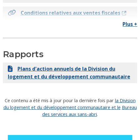
Conditions relatives aux ventes fiscales
Plus +
À propos de la taxe sur les transferts
immobiliers
Rapports
À propos du processus d'expulsion après une
vente par le shérif
Plans d'action annuels de la Division du
logement et du développement communautaire
Obtenez un bref de mise en possession
Ce contenu a été mis à jour pour la dernière fois par
la Division
du logement et du développement communautaire et le
Bureau
des services aux sans-abri
.