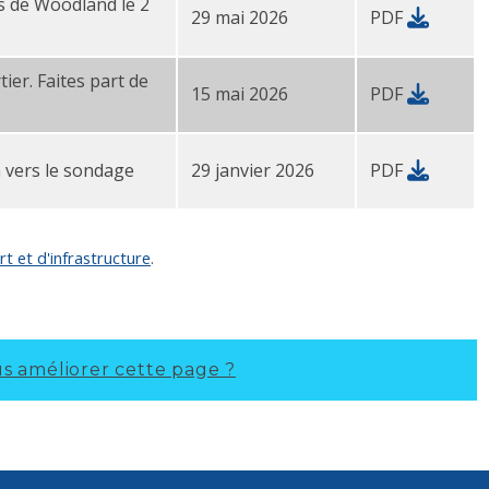
es de Woodland le 2
29 mai 2026
PDF
ier. Faites part de
15 mai 2026
PDF
26 PDF
 vers le sondage
29 janvier 2026
PDF
 et d'infrastructure
.
 améliorer cette page ?