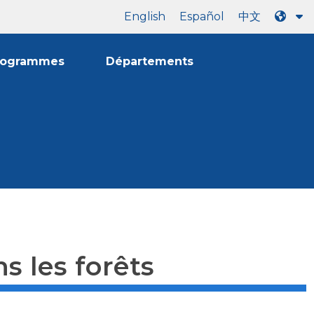
English
Español
中文
rogrammes
Départements
s les forêts