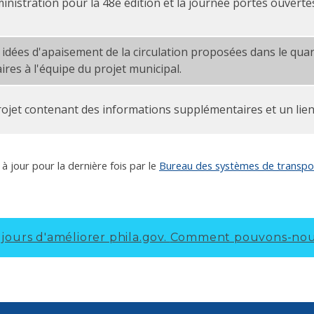
inistration pour la 48e édition et la journée portes ouvert
26 PDF
idées d'apaisement de la circulation proposées dans le quart
outière du 48e et du terrain de jeu Woodland — 2 juin 20
res à l'équipe du projet municipal.
rojet contenant des informations supplémentaires et un lien
à jour pour la dernière fois par le
Bureau des systèmes de transport
ours d'améliorer phila.gov.
Comment pouvons-nous