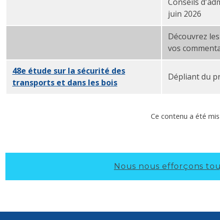
Conseils d'adm
48e séance portes ouvertes et Woodland — 2 juin 20
juin 2026
Découvrez les 
Journée
portes ouvertes de l'étude sur la sécurité r
vos commentai
48e étude sur la sécurité des
Dépliant du p
transports et dans les bois
PDF
Ce contenu a été mis 
Nous nous efforçons touj