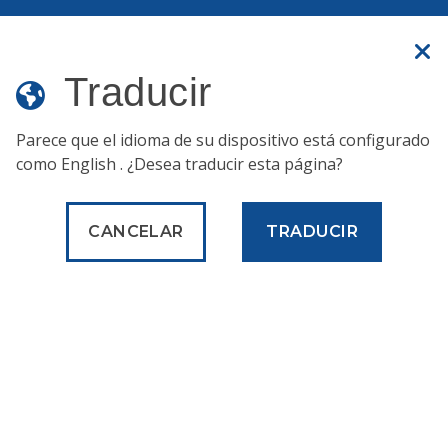
Translate
Sitio web oficial
Traducir
Parece que el idioma de su dispositivo está configurado
como
English
. ¿Desea traducir esta página?
Departamento de
Planificación y
CANCELAR
TRADUCIR
desarrollo
Inicio
Acerca de
Vivienda