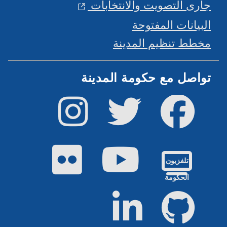
جارى التصويت والانتخابات
البيانات المفتوحة
مخطط تنظيم المدينة
تواصل مع حكومة المدينة
فيس بوك
تويتر
إينستاجرام
يوتيوب
فليكر
تلفزيون
الحكومة
جيت هاب
لينكد إن