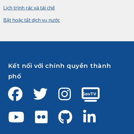
Lịch trình rác và tái chế
Bật hoặc tắt dịch vụ nước
Kết nối với chính quyền thành
phố
Facebook
Twitter
Instagram
GovTV
Youtube
Flickr
GitHub
LinkedIn