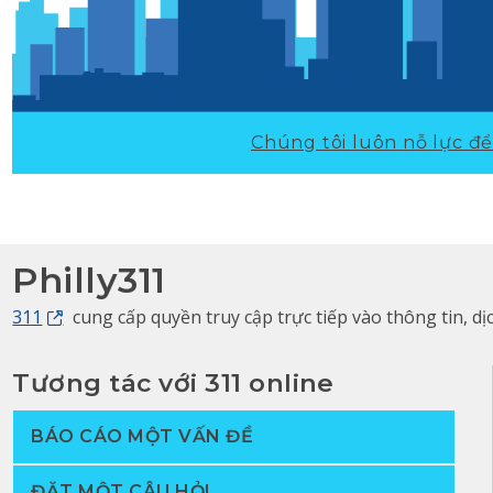
Chúng tôi luôn nỗ lực để 
Philly311
311
cung cấp quyền truy cập trực tiếp vào thông tin, d
Tương tác với 311 online
BÁO CÁO MỘT VẤN ĐỀ
ĐẶT MỘT CÂU HỎI