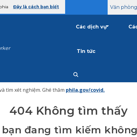
lphia
Đây là cách bạn biết
Văn phòng
Các dịch vụ
Các
arker
Tin tức
 và tìm xét nghiệm. Ghé thăm
phila.gov/covid.
404 Không tìm thấy
 bạn đang tìm kiếm không 