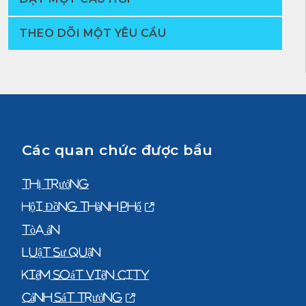
THEO DÕI MỘT YÊU CẦU
Các quan chức được bầu
Thị trưởng
Hội Đồng Thành Phố
Tòa án
Luật sư quận
Kiểm Soát Viên City
Cảnh Sát Trưởng