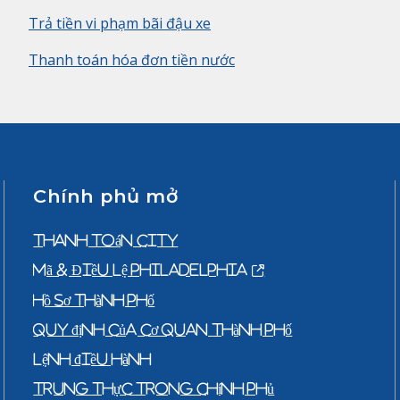
Trả tiền vi phạm bãi đậu xe
Thanh toán hóa đơn tiền nước
Chính phủ mở
Thanh toán City
Mã & Điều lệ Philadelphia
Hồ sơ thành phố
Quy định của cơ quan thành phố
Lệnh điều hành
Trung thực trong chính phủ