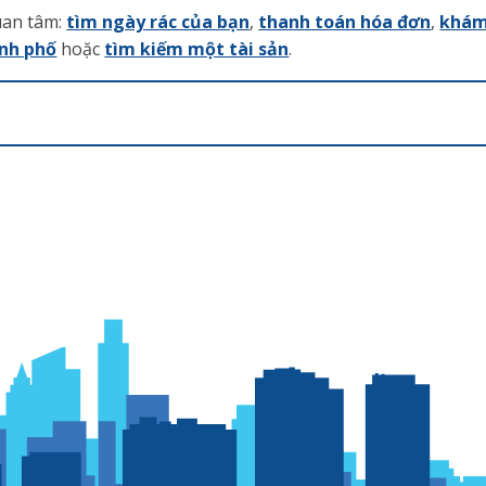
uan tâm:
tìm ngày rác của bạn
,
thanh toán hóa đơn
,
khám
ành phố
hoặc
tìm kiếm một tài sản
.